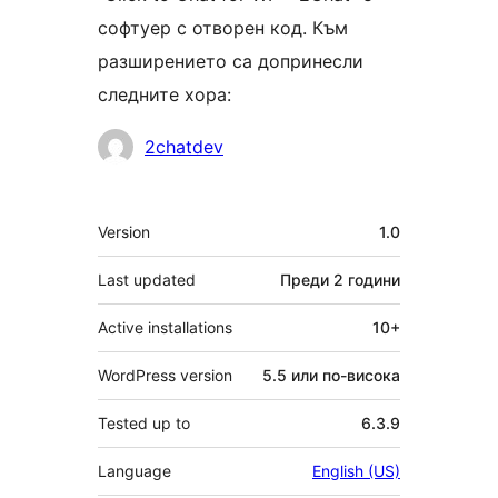
софтуер с отворен код. Към
разширението са допринесли
следните хора:
Сътрудници
2chatdev
Мета
Version
1.0
Last updated
Преди
2 години
Active installations
10+
WordPress version
5.5 или по-висока
Tested up to
6.3.9
Language
English (US)