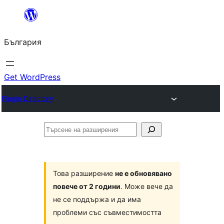
Към
съдържанието
България
Get WordPress
Plugin Directory
Търсене
на
разширения
Това разширение
не е обновявано
повече от 2 години
. Може вече да
не се поддържа и да има
проблеми със съвместимостта