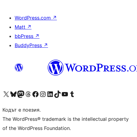
WordPress.com
↗
Matt
↗
bbPress
↗
BuddyPress
↗
Visit our X (formerly Twitter) account
Visit our Bluesky account
Visit our Mastodon account
Visit our Threads account
Посетете нашата страница във Facebook
Посетете нашия профил в Instagram
Посетете нашия профил в LinkedIn
Visit our TikTok account
Visit our YouTube channel
Visit our Tumblr account
Кодът е поезия.
The WordPress® trademark is the intellectual property
of the WordPress Foundation.