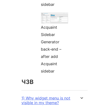
sidebar
Acquaint
Sidebar
Generator
back-end –
after add
Acquaint
sidebar
ЧЗВ
1) Why widget menu is not
visible in my theme?