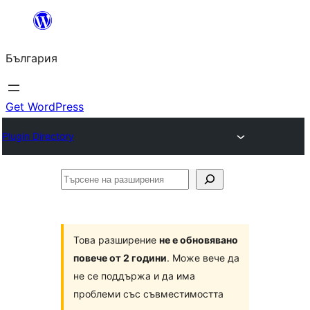
Към
съдържанието
България
Get WordPress
Plugin Directory
Търсене
на
разширения
Това разширение
не е обновявано
повече от 2 години
. Може вече да
не се поддържа и да има
проблеми със съвместимостта