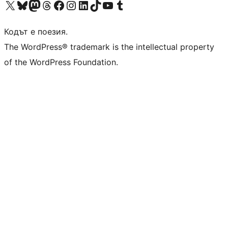
Visit our X (formerly Twitter) account
Visit our Bluesky account
Visit our Mastodon account
Visit our Threads account
Посетете нашата страница във Facebook
Посетете нашия профил в Instagram
Посетете нашия профил в LinkedIn
Visit our TikTok account
Visit our YouTube channel
Visit our Tumblr account
Кодът е поезия.
The WordPress® trademark is the intellectual property
of the WordPress Foundation.