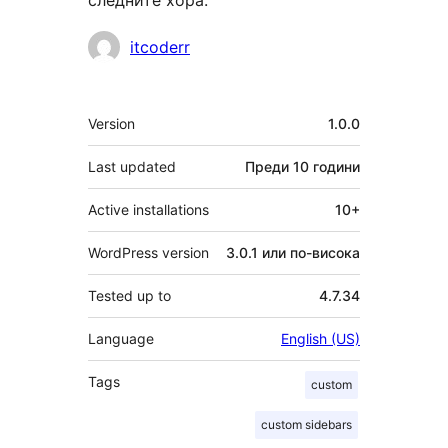
следните хора:
Сътрудници
itcoderr
Мета
Version
1.0.0
Last updated
Преди
10 години
Active installations
10+
WordPress version
3.0.1 или по-висока
Tested up to
4.7.34
Language
English (US)
Tags
custom
custom sidebars