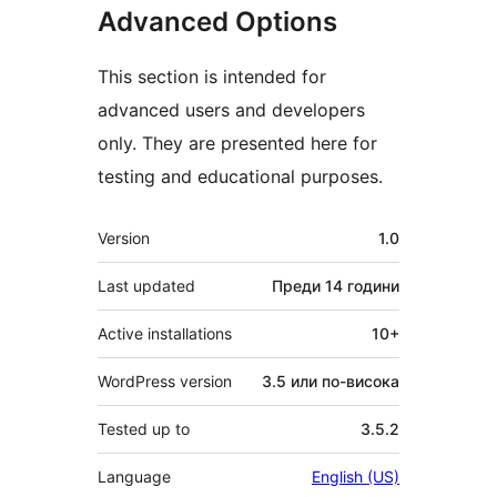
Advanced Options
This section is intended for
advanced users and developers
only. They are presented here for
testing and educational purposes.
Мета
Version
1.0
Last updated
Преди
14 години
Active installations
10+
WordPress version
3.5 или по-висока
Tested up to
3.5.2
Language
English (US)