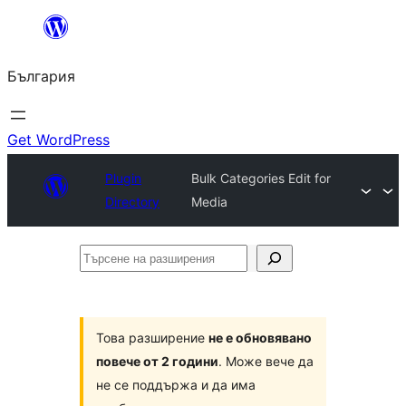
Към
съдържанието
България
Get WordPress
Plugin
Bulk Categories Edit for
Directory
Media
Търсене
на
разширения
Това разширение
не е обновявано
повече от 2 години
. Може вече да
не се поддържа и да има