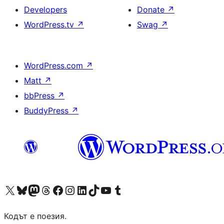
Developers
Donate
↗
WordPress.tv
↗
Swag
↗
WordPress.com
↗
Matt
↗
bbPress
↗
BuddyPress
↗
Visit our X (formerly Twitter) account
Visit our Bluesky account
Visit our Mastodon account
Visit our Threads account
Посетете нашата страница във Facebook
Посетете нашия профил в Instagram
Посетете нашия профил в LinkedIn
Visit our TikTok account
Visit our YouTube channel
Visit our Tumblr account
Кодът е поезия.