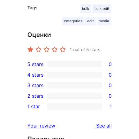
Tags
bulk
bulk edit
categories
edit
media
Оценки
1
out of 5 stars.
5 stars
0
0
4 stars
0
5-
0
3 stars
0
star
4-
0
2 stars
0
reviews
star
3-
0
1 star
1
reviews
star
2-
1
reviews
star
1-
reviews
Your review
See all
reviews
star
Поддръжка
review