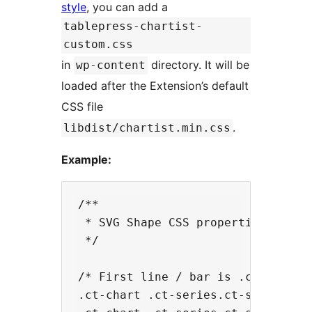
style
, you can add a
tablepress-chartist-
custom.css
in
directory. It will be
wp-content
loaded after the Extension’s default
CSS file
.
libdist/chartist.min.css
Example:
/**

 * SVG Shape CSS properties: http
 */

/* First line / bar is .ct-series-
.ct-chart .ct-series.ct-series-a .