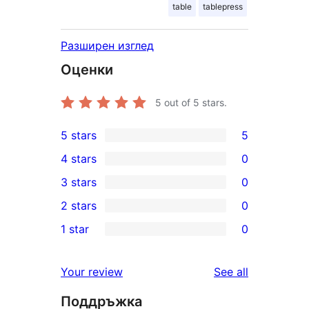
table
tablepress
Разширен изглед
Оценки
5
out of 5 stars.
5 stars
5
5
4 stars
0
5-
0
3 stars
0
star
4-
0
2 stars
0
reviews
star
3-
0
1 star
0
reviews
star
2-
0
reviews
star
1-
reviews
Your review
See all
reviews
star
Поддръжка
reviews