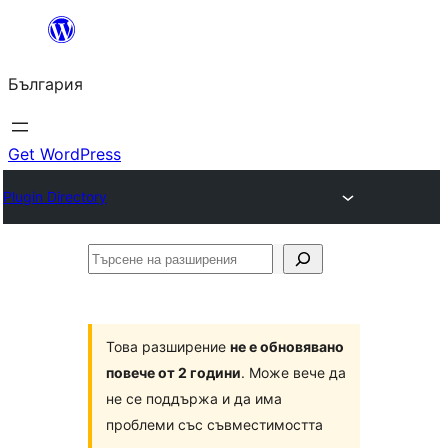
Към
съдържанието
България
Get WordPress
Plugin Directory
Търсене
на
разширения
Това разширение
не е обновявано
повече от 2 години
. Може вече да
не се поддържа и да има
проблеми със съвместимостта