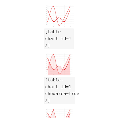
[table-
chart id=1
/]
[table-
chart id=1
showarea=true
/]