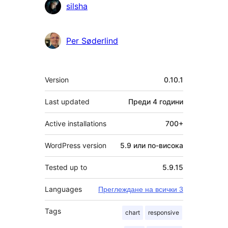
Сътрудници
silsha
Per Søderlind
Мета
Version
0.10.1
Last updated
Преди
4 години
Active installations
700+
WordPress version
5.9 или по-висока
Tested up to
5.9.15
Languages
Преглеждане на всички 3
Tags
chart
responsive