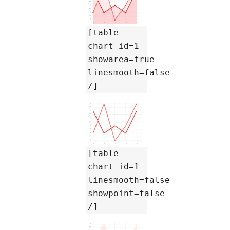
[table-
chart id=1
showarea=true
linesmooth=false
/]
[table-
chart id=1
linesmooth=false
showpoint=false
/]