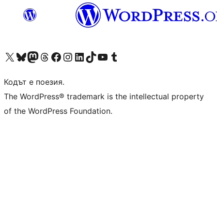
Visit our X (formerly Twitter) account
Visit our Bluesky account
Visit our Mastodon account
Visit our Threads account
Посетете нашата страница във Facebook
Посетете нашия профил в Instagram
Посетете нашия профил в LinkedIn
Visit our TikTok account
Visit our YouTube channel
Visit our Tumblr account
Кодът е поезия.
The WordPress® trademark is the intellectual property
of the WordPress Foundation.