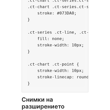
.ct-chart .ct-series.ct-series-a .
.ct-chart .ct-series.ct-series-a .
    stroke: #073DA0;

}

.ct-series .ct-line, .ct-chart .ct
    fill: none;

    stroke-width: 10px;

}

.ct-chart .ct-point {

    stroke-width: 10px;

    stroke-linecap: round;

Снимки на
разширението