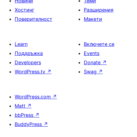
Новини
Теми
Хостинг
Разширения
Поверителност
Макети
Learn
Включете се
Поддръжка
Events
Developers
Donate
↗
WordPress.tv
↗
Swag
↗
WordPress.com
↗
Matt
↗
bbPress
↗
BuddyPress
↗