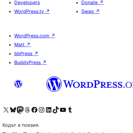
Developers
Donate
↗
WordPress.tv
↗
Swag
↗
WordPress.com
↗
Matt
↗
bbPress
↗
BuddyPress
↗
Visit our X (formerly Twitter) account
Visit our Bluesky account
Visit our Mastodon account
Visit our Threads account
Посетете нашата страница във Facebook
Посетете нашия профил в Instagram
Посетете нашия профил в LinkedIn
Visit our TikTok account
Visit our YouTube channel
Visit our Tumblr account
Кодът е поезия.