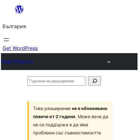
Към
съдържанието
България
Get WordPress
Plugin Directory
Търсене
на
разширения
Това разширение
не е обновявано
повече от 2 години
. Може вече да
не се поддържа и да има
проблеми със съвместимостта