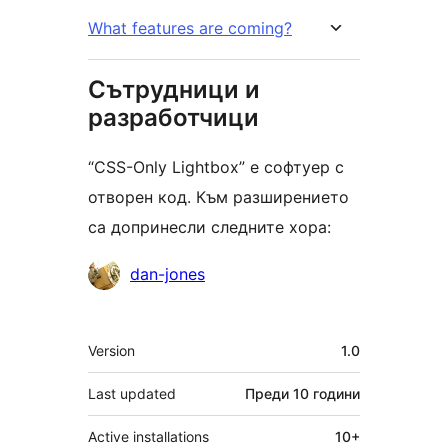
What features are coming?
Сътрудници и
разработчици
“CSS-Only Lightbox” е софтуер с
отворен код. Към разширението
са допринесли следните хора:
Сътрудници
dan-jones
Мета
Version
1.0
Last updated
Преди
10 години
Active installations
10+