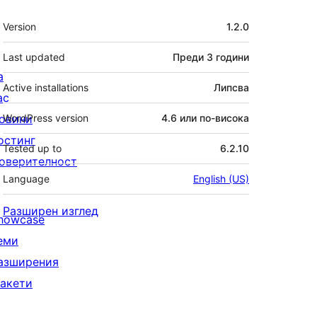
Мета
Version
1.2.0
Last updated
Преди
3 години
а
Active installations
Липсва
ас
овини
WordPress version
4.6 или по-висока
остинг
Tested up to
6.2.10
оверителност
Language
English (US)
Разширен изглед
howcase
еми
азширения
акети