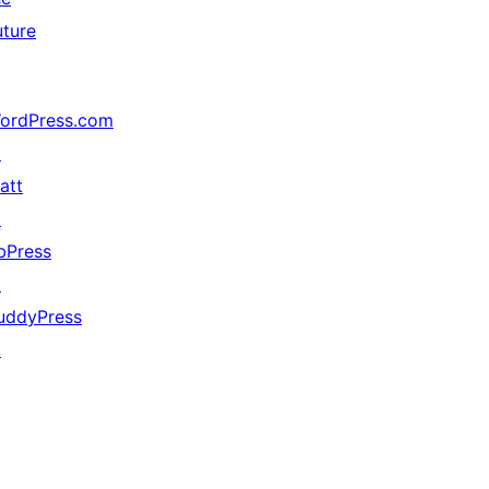
uture
ordPress.com
↗
att
↗
bPress
↗
uddyPress
↗