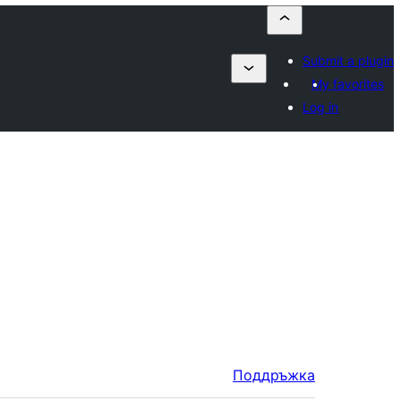
Submit a plugin
My favorites
Log in
Поддръжка