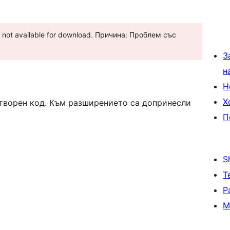
is not available for download. Причина: Проблем със
З
н
Н
Х
 отворен код. Към разширението са допринесли
П
S
Т
Р
М