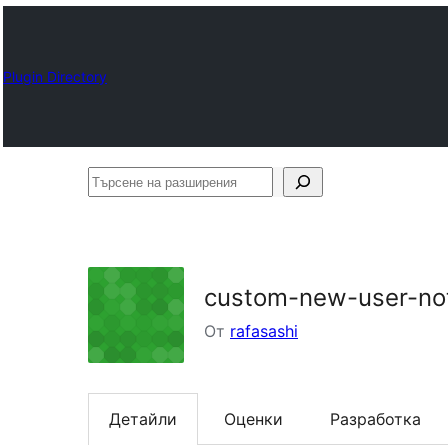
Plugin Directory
Търсене
на
разширения
custom-new-user-not
От
rafasashi
Детайли
Оценки
Разработка