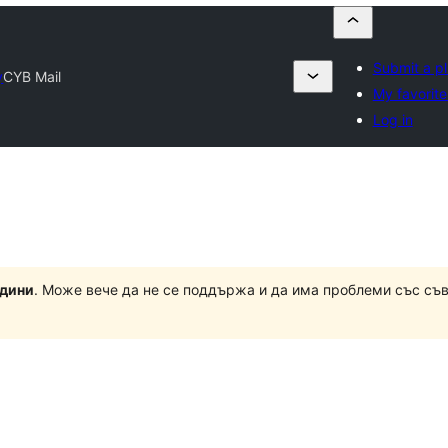
Submit a pl
y
CYB Mail
My favorite
Log in
одини
. Може вече да не се поддържа и да има проблеми със съ