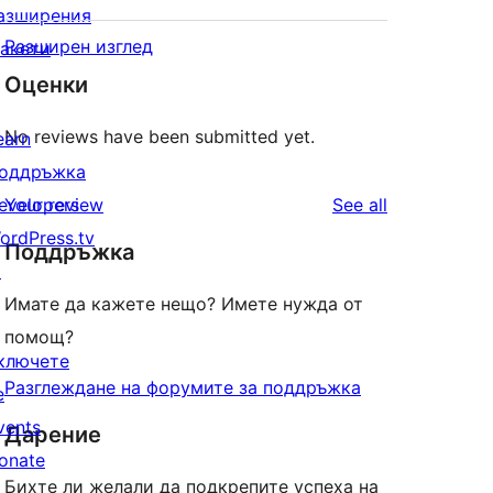
азширения
Разширен изглед
акети
Оценки
No reviews have been submitted yet.
earn
оддръжка
reviews
evelopers
Your review
See all
ordPress.tv
Поддръжка
↗
Имате да кажете нещо? Имете нужда от
помощ?
ключете
Разглеждане на форумите за поддръжка
е
vents
Дарение
onate
Бихте ли желали да подкрепите успеха на