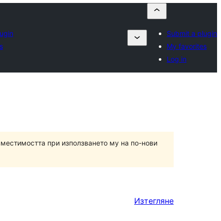
ugin
Submit a plugin
s
My favorites
Log in
вместимостта при използването му на по-нови
Изтегляне