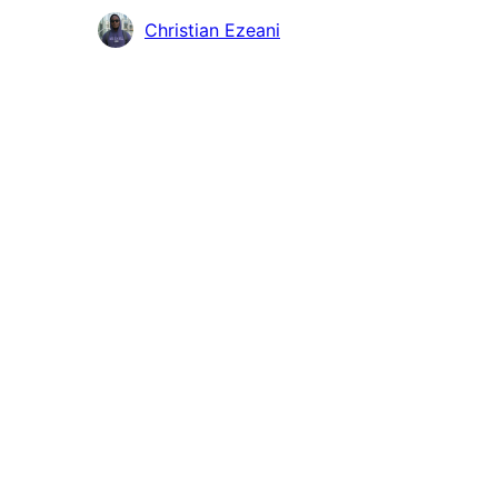
Сътрудници
Christian Ezeani