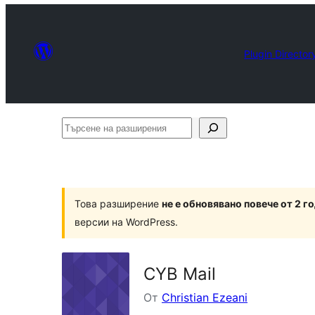
Plugin Director
Търсене
на
разширения
Това разширение
не е обновявано повече от 2 г
версии на WordPress.
CYB Mail
От
Christian Ezeani