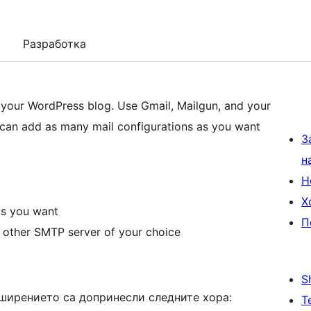
Разработка
your WordPress blog. Use Gmail, Mailgun, and your
 can add as many mail configurations as you want
З
н
Н
Х
as you want
П
 other SMTP server of your choice
S
зширението са допринесли следните хора:
Т