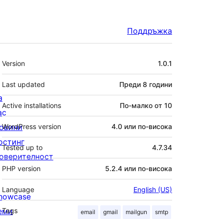
Поддръжка
Мета
Version
1.0.1
Last updated
Преди
8 години
а
Active installations
По-малко от 10
ас
овини
WordPress version
4.0 или по-висока
остинг
Tested up to
4.7.34
оверителност
PHP version
5.2.4 или по-висока
Language
English (US)
howcase
еми
Tags
email
gmail
mailgun
smtp