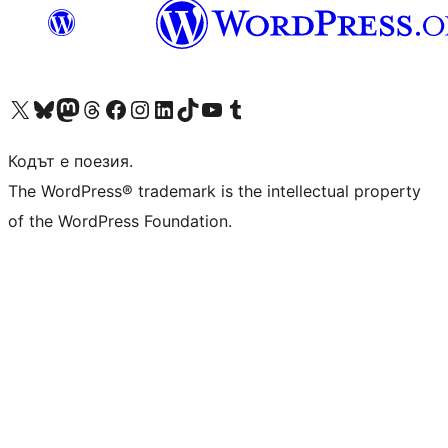
Visit our X (formerly Twitter) account
Visit our Bluesky account
Visit our Mastodon account
Visit our Threads account
Посетете нашата страница във Facebook
Посетете нашия профил в Instagram
Посетете нашия профил в LinkedIn
Visit our TikTok account
Visit our YouTube channel
Visit our Tumblr account
Кодът е поезия.
The WordPress® trademark is the intellectual property
of the WordPress Foundation.