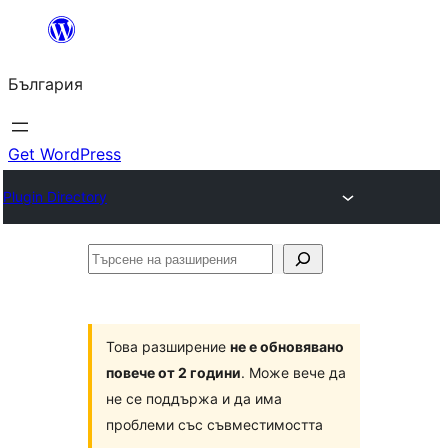
Към
съдържанието
България
Get WordPress
Plugin Directory
Търсене
на
разширения
Това разширение
не е обновявано
повече от 2 години
. Може вече да
не се поддържа и да има
проблеми със съвместимостта