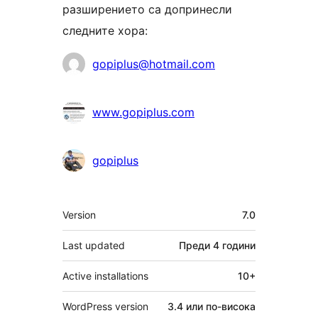
разширението са допринесли
следните хора:
Сътрудници
gopiplus@hotmail.com
www.gopiplus.com
gopiplus
Мета
Version
7.0
Last updated
Преди
4 години
Active installations
10+
WordPress version
3.4 или по-висока