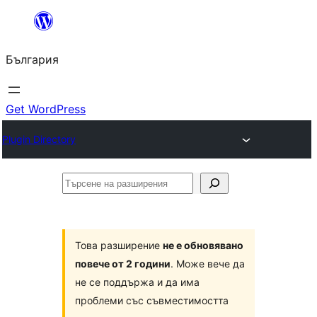
Към
съдържанието
България
Get WordPress
Plugin Directory
Търсене
на
разширения
Това разширение
не е обновявано
повече от 2 години
. Може вече да
не се поддържа и да има
проблеми със съвместимостта