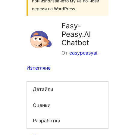
при използването му на по-нови
версии на WordPress.
Easy-
Peasy.AI
Chatbot
От
easypeasyai
Изтегляне
Детайли
Оценки
Разработка