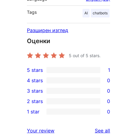
Tags
AI
chatbots
Разширен изглед
Оценки
5
out of 5 stars.
5 stars
1
1
4 stars
0
5-
0
3 stars
0
star
4-
0
2 stars
0
review
star
3-
0
1 star
0
reviews
star
2-
0
reviews
star
1-
reviews
Your review
See all
reviews
star