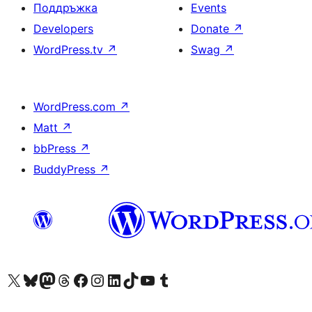
Поддръжка
Events
Developers
Donate
↗
WordPress.tv
↗
Swag
↗
WordPress.com
↗
Matt
↗
bbPress
↗
BuddyPress
↗
Visit our X (formerly Twitter) account
Visit our Bluesky account
Visit our Mastodon account
Visit our Threads account
Посетете нашата страница във Facebook
Посетете нашия профил в Instagram
Посетете нашия профил в LinkedIn
Visit our TikTok account
Visit our YouTube channel
Visit our Tumblr account