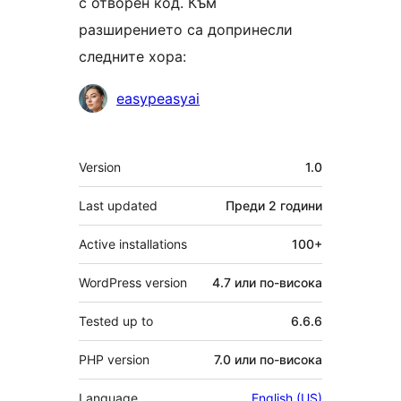
с отворен код. Към
разширението са допринесли
следните хора:
Сътрудници
easypeasyai
Мета
Version
1.0
Last updated
Преди
2 години
Active installations
100+
WordPress version
4.7 или по-висока
Tested up to
6.6.6
PHP version
7.0 или по-висока
Language
English (US)