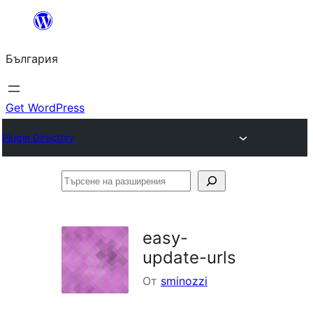
Към
съдържанието
България
Get WordPress
Plugin Directory
Търсене
на
разширения
easy-
update-urls
От
sminozzi