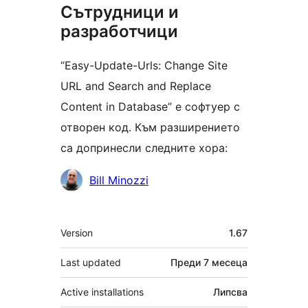
Сътрудници и
разработчици
“Easy-Update-Urls: Change Site
URL and Search and Replace
Content in Database” е софтуер с
отворен код. Към разширението
са допринесли следните хора:
Сътрудници
Bill Minozzi
Мета
Version
1.67
Last updated
Преди
7 месеца
Active installations
Липсва