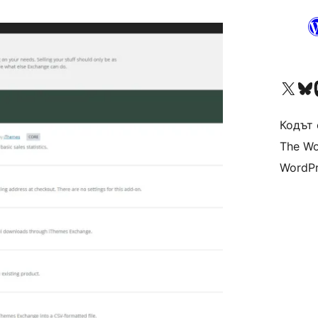
Visit our X (formerly 
Visit ou
Vi
Кодът 
The Wo
WordPr