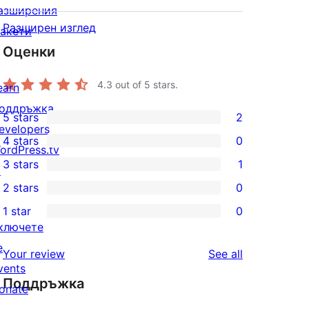
азширения
Разширен изглед
акети
Оценки
4.3
out of 5 stars.
earn
оддръжка
5 stars
2
2
evelopers
4 stars
0
5-
ordPress.tv
0
3 stars
1
star
↗
4-
1
2 stars
0
reviews
star
3-
0
1 star
0
reviews
star
2-
0
ключете
review
star
1-
е
reviews
Your review
See all
reviews
star
vents
Поддръжка
reviews
onate