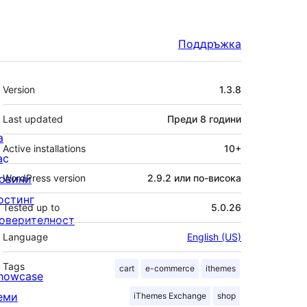
Поддръжка
Мета
Version
1.3.8
Last updated
Преди
8 години
а
Active installations
10+
ас
овини
WordPress version
2.9.2 или по-висока
остинг
Tested up to
5.0.26
оверителност
Language
English (US)
Tags
cart
e-commerce
ithemes
howcase
еми
iThemes Exchange
shop