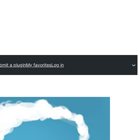
bmit a plugin
My favorites
Log in