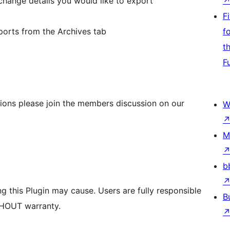
hange details you would like to export
F
orts from the Archives tab
f
t
F
ions please join the members discussion on our
W
M
b
ng this Plugin may cause. Users are fully responsible
B
ITHOUT warranty.