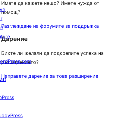
↗
Имате да кажете нещо? Имете нужда от
ive
помощ?
or
Разглеждане на форумите за поддръжка
he
uture
Дарение
Бихте ли желали да подкрепите успеха на
ordPress.com
разширението?
↗
Направете дарение за това разширение
att
↗
bPress
↗
uddyPress
↗