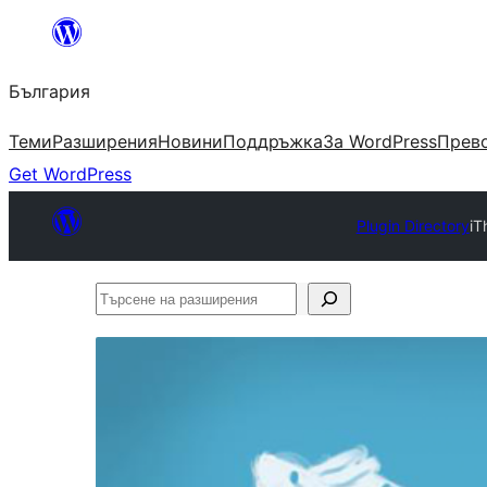
Към
съдържанието
България
Теми
Разширения
Новини
Поддръжка
За WordPress
Прево
Get WordPress
Plugin Directory
iT
Търсене
на
разширения