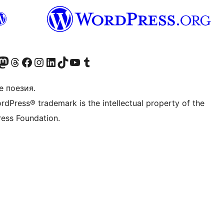
Twitter) account
r Bluesky account
sit our Mastodon account
Visit our Threads account
Посетете нашата страница във Facebook
Посетете нашия профил в Instagram
Посетете нашия профил в LinkedIn
Visit our TikTok account
Visit our YouTube channel
Visit our Tumblr account
е поезия.
rdPress® trademark is the intellectual property of the
ess Foundation.