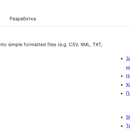
Разработка
to simple formatted files (e.g. CSV, XML, TXT,
З
н
Н
Х
П
S
Т