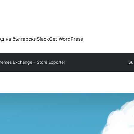
д на български
Slack
Get WordPress
hemes Exchange – Store Exporter
Su