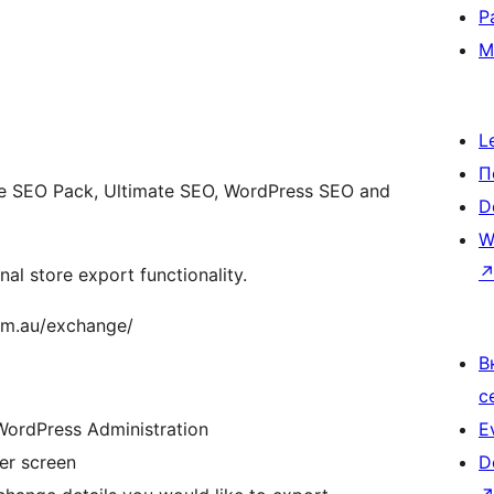
Р
М
L
П
One SEO Pack, Ultimate SEO, WordPress SEO and
D
W
al store export functionality.
com.au/exchange/
В
с
WordPress Administration
E
er screen
D