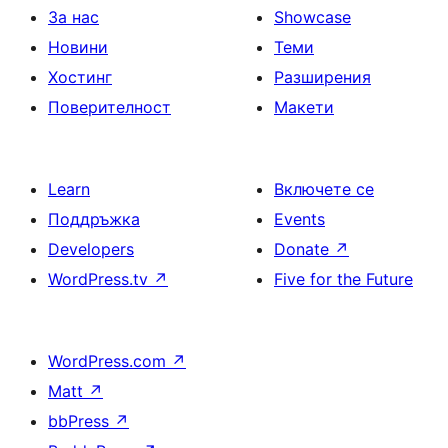
За нас
Showcase
Новини
Теми
Хостинг
Разширения
Поверителност
Макети
Learn
Включете се
Поддръжка
Events
Developers
Donate
↗
WordPress.tv
↗
Five for the Future
WordPress.com
↗
Matt
↗
bbPress
↗