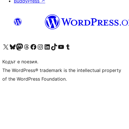
BuddyPress
↗
Visit our X (formerly Twitter) account
Visit our Bluesky account
Visit our Mastodon account
Visit our Threads account
Посетете нашата страница във Facebook
Посетете нашия профил в Instagram
Посетете нашия профил в LinkedIn
Visit our TikTok account
Visit our YouTube channel
Visit our Tumblr account
Кодът е поезия.
The WordPress® trademark is the intellectual property
of the WordPress Foundation.