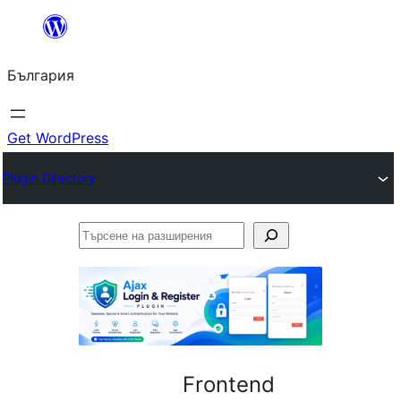
Към
съдържанието
България
Get WordPress
Plugin Directory
Търсене
на
разширения
Frontend