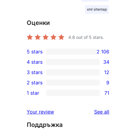
xml sitemap
Оценки
4.8
out of 5 stars.
5 stars
2 106
2 106
4 stars
34
5-
34
3 stars
12
star
4-
12
2 stars
9
reviews
star
3-
9
1 star
71
reviews
star
2-
71
reviews
star
1-
reviews
Your review
See all
reviews
star
Поддръжка
reviews