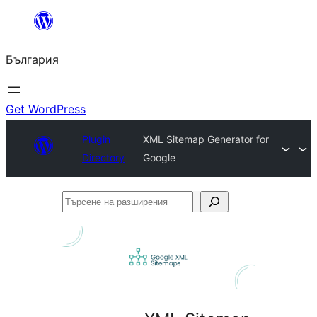
Към
съдържанието
България
Get WordPress
Plugin
XML Sitemap Generator for
Directory
Google
Търсене
на
разширения