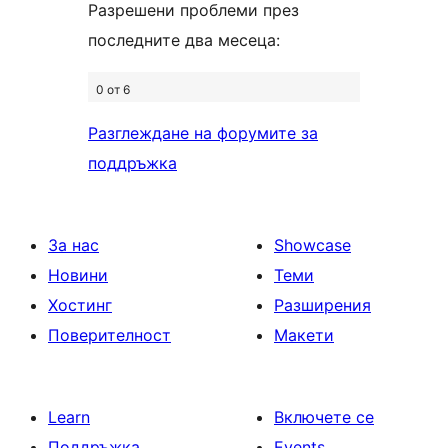
Разрешени проблеми през
последните два месеца:
0 от 6
Разглеждане на форумите за
поддръжка
За нас
Showcase
Новини
Теми
Хостинг
Разширения
Поверителност
Макети
Learn
Включете се
Поддръжка
Events