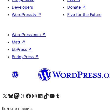
Developers
Donate
↗
WordPress.tv
↗
Five for the Future
WordPress.com
↗
Matt
↗
bbPress
↗
BuddyPress
↗
Visit our X (formerly Twitter) account
Visit our Bluesky account
Visit our Mastodon account
Visit our Threads account
Посетете нашата страница във Facebook
Посетете нашия профил в Instagram
Посетете нашия профил в LinkedIn
Visit our TikTok account
Visit our YouTube channel
Visit our Tumblr account
Кодът е поезия.