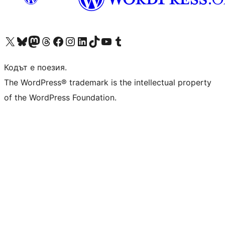
Visit our X (formerly Twitter) account
Visit our Bluesky account
Visit our Mastodon account
Visit our Threads account
Посетете нашата страница във Facebook
Посетете нашия профил в Instagram
Посетете нашия профил в LinkedIn
Visit our TikTok account
Visit our YouTube channel
Visit our Tumblr account
Кодът е поезия.
The WordPress® trademark is the intellectual property
of the WordPress Foundation.