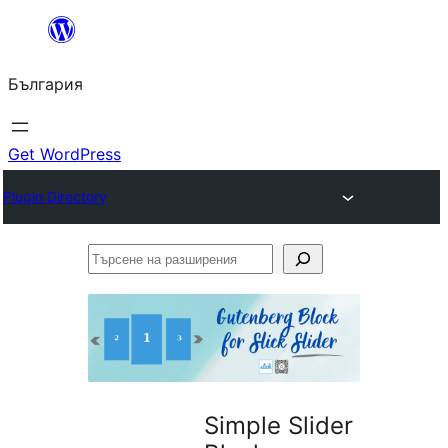
Към
съдържанието
България
Get WordPress
Plugin Directory
Търсене
на
разширения
Simple Slider