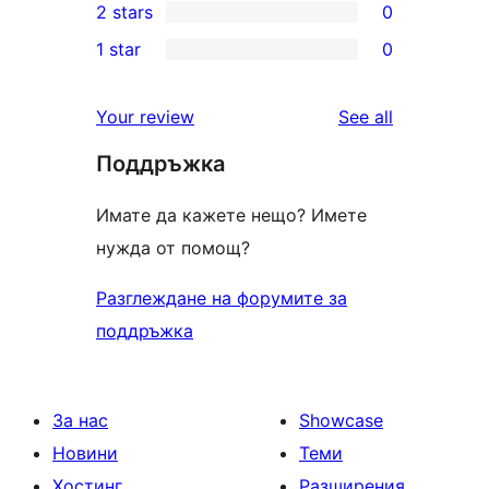
2 stars
0
reviews
star
3-
0
1 star
0
reviews
star
2-
0
reviews
star
1-
reviews
Your review
See all
reviews
star
Поддръжка
reviews
Имате да кажете нещо? Имете
нужда от помощ?
Разглеждане на форумите за
поддръжка
За нас
Showcase
Новини
Теми
Хостинг
Разширения