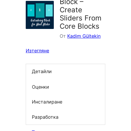
Block –
Create
Sliders From
Core Blocks
От
Kadim Gültekin
Изтегляне
Детайли
Оценки
Инсталиране
Разработка