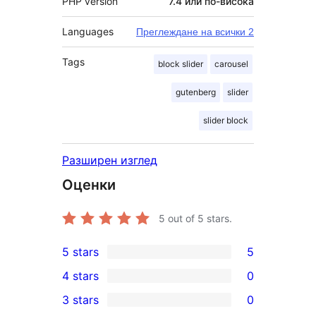
PHP version
7.4 или по-висока
Languages
Преглеждане на всички 2
Tags
block slider
carousel
gutenberg
slider
slider block
Разширен изглед
Оценки
5
out of 5 stars.
5 stars
5
5
4 stars
0
5-
0
3 stars
0
star
4-
0