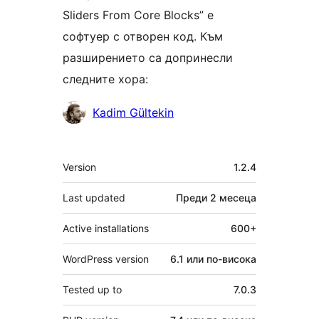
Sliders From Core Blocks” е
софтуер с отворен код. Към
разширението са допринесли
следните хора:
Сътрудници
Kadim Gültekin
Мета
Version
1.2.4
Last updated
Преди
2 месеца
Active installations
600+
WordPress version
6.1 или по-висока
Tested up to
7.0.3