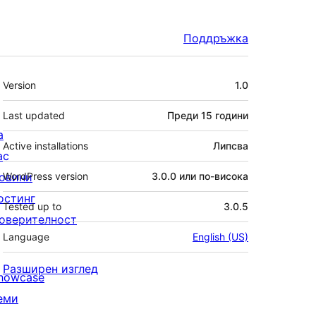
Поддръжка
Мета
Version
1.0
Last updated
Преди
15 години
а
Active installations
Липсва
ас
овини
WordPress version
3.0.0 или по-висока
остинг
Tested up to
3.0.5
оверителност
Language
English (US)
Разширен изглед
howcase
еми