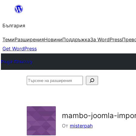
Към
съдържанието
България
Теми
Разширения
Новини
Поддръжка
За WordPress
Прево
Get WordPress
Plugin Directory
Търсене
на
разширения
mambo-joomla-impor
От
misterpah