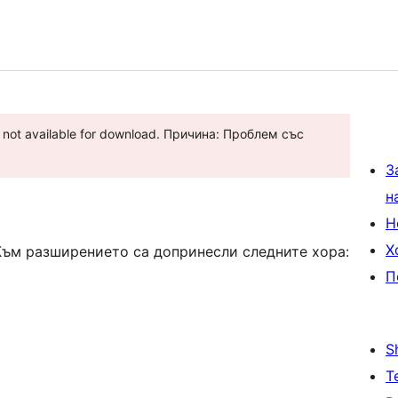
s not available for download. Причина: Проблем със
З
н
Н
Х
 Към разширението са допринесли следните хора:
П
S
Т