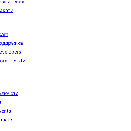
азширения
акети
earn
оддръжка
evelopers
ordPress.tv
↗
ключете
е
vents
onate
↗