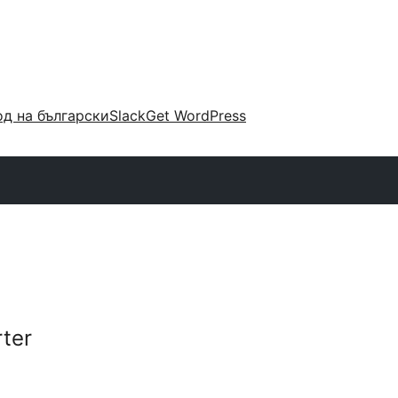
д на български
Slack
Get WordPress
ter