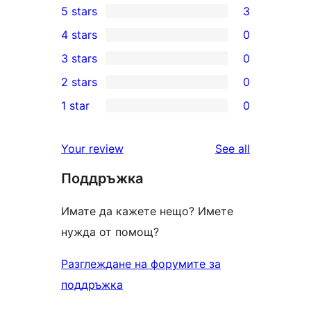
5 stars
3
3
4 stars
0
5-
0
3 stars
0
star
4-
0
2 stars
0
reviews
star
3-
0
1 star
0
reviews
star
2-
0
reviews
star
1-
reviews
Your review
See all
reviews
star
Поддръжка
reviews
Имате да кажете нещо? Имете
нужда от помощ?
Разглеждане на форумите за
поддръжка