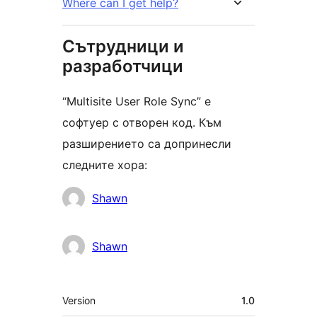
Where can I get help?
Сътрудници и
разработчици
“Multisite User Role Sync” е
софтуер с отворен код. Към
разширението са допринесли
следните хора:
Сътрудници
Shawn
Shawn
Мета
Version
1.0