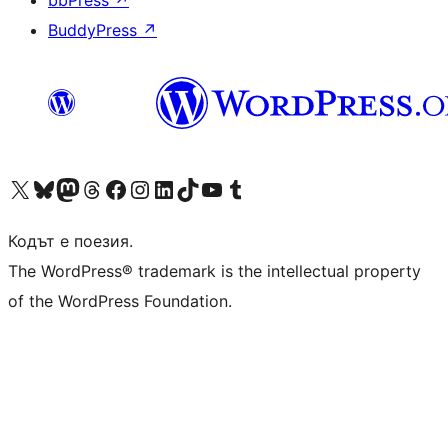
bbPress
↗
BuddyPress
↗
Visit our X (formerly Twitter) account
Visit our Bluesky account
Visit our Mastodon account
Visit our Threads account
Посетете нашата страница във Facebook
Посетете нашия профил в Instagram
Посетете нашия профил в LinkedIn
Visit our TikTok account
Visit our YouTube channel
Visit our Tumblr account
Кодът е поезия.
The WordPress® trademark is the intellectual property
of the WordPress Foundation.