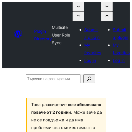
Multisite
Submit
Submit
Plugin
User Role
a plugin
a plugin
Directory
Sync
My
My
favorites
favorites
Log in
Log in
Търсене
на
разширения
Това разширение
не е обновявано
повече от 2 години
. Може вече да
не се поддържа и да има
проблеми със съвместимостта