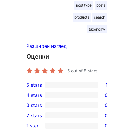
post type
posts
products
search
taxonomy
Разширен изглед
Оценки
5
out of 5 stars.
5 stars
1
1
4 stars
0
5-
0
3 stars
0
star
4-
0
2 stars
0
review
star
3-
0
1 star
0
reviews
star
2-
0