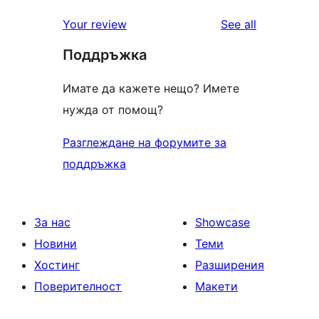
reviews
star
1-
reviews
Your review
See all
reviews
star
Поддръжка
reviews
Имате да кажете нещо? Имете
нужда от помощ?
Разглеждане на форумите за
поддръжка
За нас
Showcase
Новини
Теми
Хостинг
Разширения
Поверителност
Макети