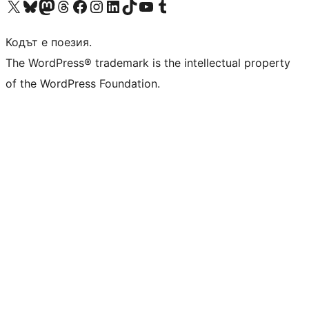
Visit our X (formerly Twitter) account
Visit our Bluesky account
Visit our Mastodon account
Visit our Threads account
Посетете нашата страница във Facebook
Посетете нашия профил в Instagram
Посетете нашия профил в LinkedIn
Visit our TikTok account
Visit our YouTube channel
Visit our Tumblr account
Кодът е поезия.
The WordPress® trademark is the intellectual property
of the WordPress Foundation.