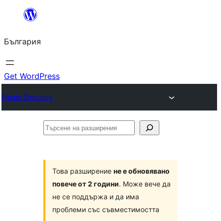
Към
съдържанието
България
Get WordPress
Plugin Directory
Търсене
на
разширения
Това разширение
не е обновявано
повече от 2 години
. Може вече да
не се поддържа и да има
проблеми със съвместимостта