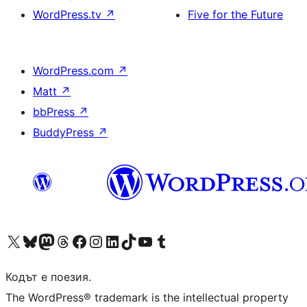
WordPress.tv
↗
Five for the Future
WordPress.com
↗
Matt
↗
bbPress
↗
BuddyPress
↗
Visit our X (formerly Twitter) account
Visit our Bluesky account
Visit our Mastodon account
Visit our Threads account
Посетете нашата страница във Facebook
Посетете нашия профил в Instagram
Посетете нашия профил в LinkedIn
Visit our TikTok account
Visit our YouTube channel
Visit our Tumblr account
Кодът е поезия.
The WordPress® trademark is the intellectual property