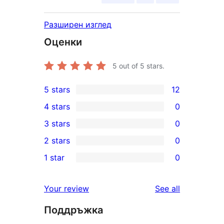
Разширен изглед
Оценки
5
out of 5 stars.
5 stars
12
12
4 stars
0
5-
0
3 stars
0
star
4-
0
2 stars
0
reviews
star
3-
0
1 star
0
reviews
star
2-
0
reviews
star
1-
reviews
Your review
See all
reviews
star
Поддръжка
reviews