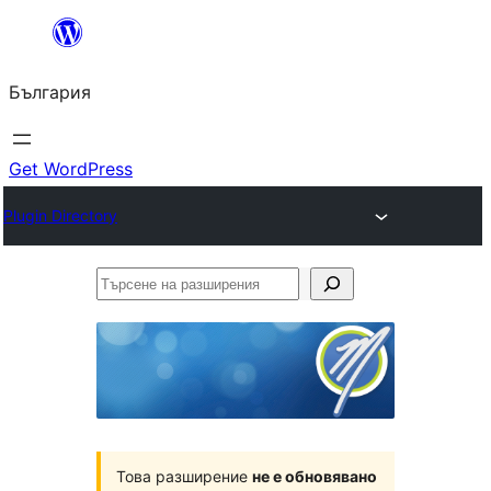
Към
съдържанието
България
Get WordPress
Plugin Directory
Търсене
на
разширения
Това разширение
не е обновявано