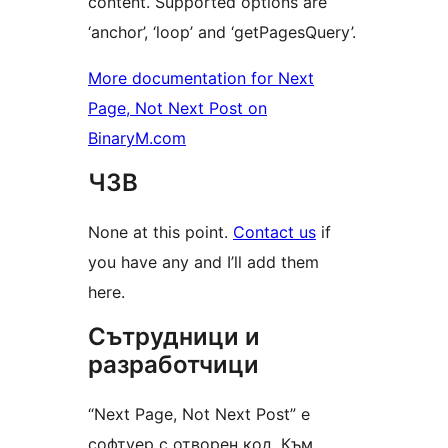
content. Supported options are
‘anchor’, ‘loop’ and ‘getPagesQuery’.
More documentation for Next
Page, Not Next Post on
BinaryM.com
ЧЗВ
None at this point.
Contact us
if
you have any and I’ll add them
here.
Сътрудници и
разработчици
“Next Page, Not Next Post” е
софтуер с отворен код. Към