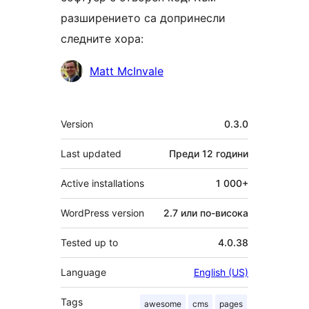
разширението са допринесли
следните хора:
Сътрудници
Matt McInvale
Мета
Version
0.3.0
Last updated
Преди
12 години
Active installations
1 000+
WordPress version
2.7 или по-висока
Tested up to
4.0.38
Language
English (US)
Tags
awesome
cms
pages