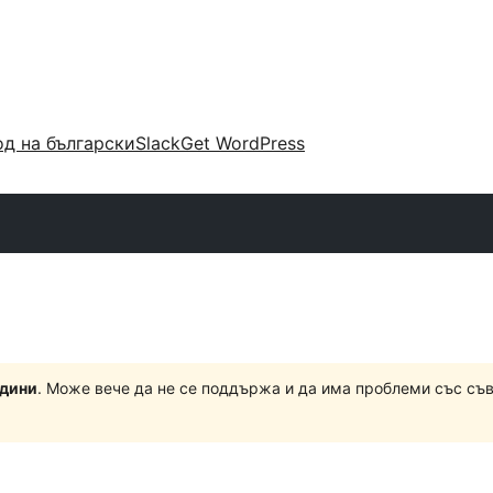
д на български
Slack
Get WordPress
одини
. Може вече да не се поддържа и да има проблеми със съ