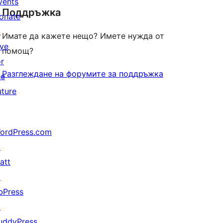
vents
Поддръжка
reviews
onate
↗
Имате да кажете нещо? Имете нужда от
ive
помощ?
or
Разглеждане на форумите за поддръжка
he
uture
ordPress.com
↗
att
↗
bPress
↗
uddyPress