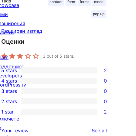
Tags
contact
form
forms
modal
howcase
еми
pop up
азширения
Разширен изглед
акети
Оценки
3
out of 5 stars.
earn
оддръжка
5 stars
2
2
evelopers
4 stars
0
5-
ordPress.tv
0
3 stars
0
star
↗
4-
0
2 stars
0
reviews
star
3-
0
1 star
2
reviews
star
2-
2
ключете
reviews
star
1-
е
reviews
Your review
See all
reviews
star