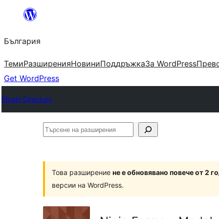
Към
съдържанието
България
Теми
Разширения
Новини
Поддръжка
За WordPress
Прево
Get WordPress
Plugin Directory
Търсене
на
разширения
Това разширение
не е обновявано повече от 2 г
версии на WordPress.