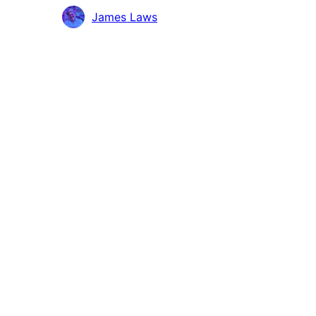
Сътрудници
James Laws