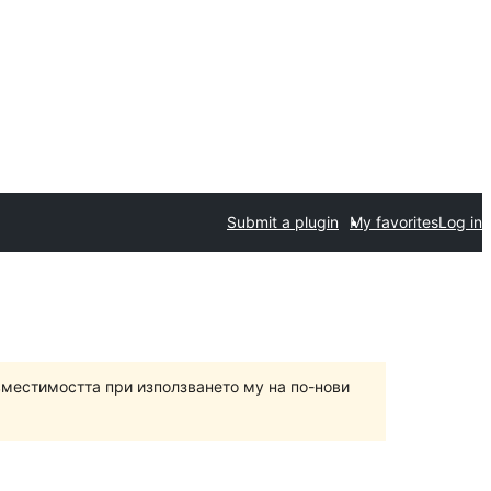
Submit a plugin
My favorites
Log in
вместимостта при използването му на по-нови