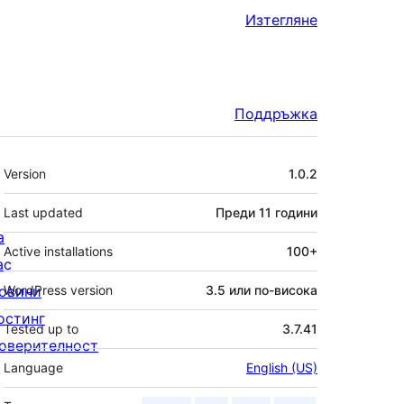
Изтегляне
Поддръжка
Мета
Version
1.0.2
Last updated
Преди
11 години
а
Active installations
100+
ас
овини
WordPress version
3.5 или по-висока
остинг
Tested up to
3.7.41
оверителност
Language
English (US)