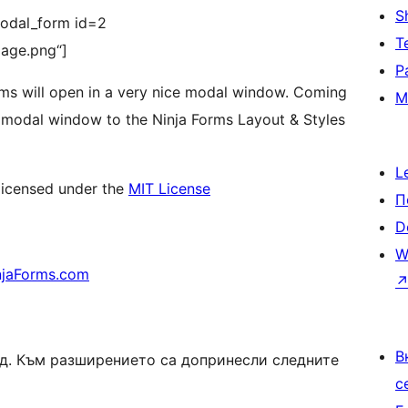
S
_modal_form id=2
Т
mage.png“]
Р
rms will open in a very nice modal window. Coming
М
he modal window to the Ninja Forms Layout & Styles
L
licensed under the
MIT License
П
D
W
njaForms.com
В
код. Към разширението са допринесли следните
с