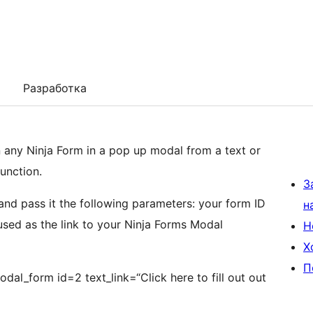
Разработка
 any Ninja Form in a pop up modal from a text or
unction.
З
nd pass it the following parameters: your form ID
н
 used as the link to your Ninja Forms Modal
Н
Х
П
odal_form id=2 text_link=“Click here to fill out out