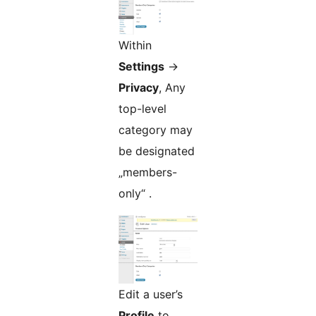
Within
Settings
->
Privacy
, Any
top-level
category may
be designated
„members-
only“ .
Edit a user’s
Profile
to