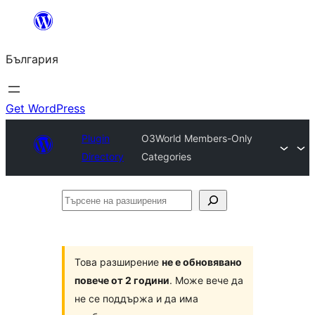
Към
съдържанието
България
Get WordPress
Plugin
O3World Members-Only
Directory
Categories
Търсене
на
разширения
Това разширение
не е обновявано
повече от 2 години
. Може вече да
не се поддържа и да има