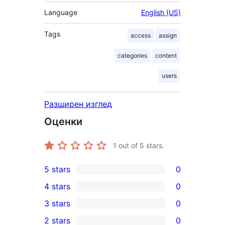
Language
English (US)
Tags
access
assign
categories
content
users
Разширен изглед
Оценки
1
out of 5 stars.
5 stars
0
0
4 stars
0
5-
0
3 stars
0
star
4-
0
2 stars
0
reviews
star