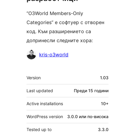
“O3World Members-Only
Categories” е софтуер с отворен
код. Към разширението са
допринесли следните хора:
Сътрудници
kris-o3world
Мета
Version
1.03
Last updated
Преди
15 години
Active installations
10+
WordPress version
3.0.0 или по-висока
Tested up to
3.3.0