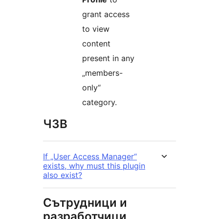
grant access
to view
content
present in any
„members-
only“
category.
ЧЗВ
If „User Access Manager“
exists, why must this plugin
also exist?
Сътрудници и
разработчици