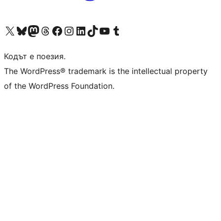
Visit our X (formerly Twitter) account
Visit our Bluesky account
Visit our Mastodon account
Visit our Threads account
Посетете нашата страница във Facebook
Посетете нашия профил в Instagram
Посетете нашия профил в LinkedIn
Visit our TikTok account
Visit our YouTube channel
Visit our Tumblr account
Кодът е поезия.
The WordPress® trademark is the intellectual property
of the WordPress Foundation.