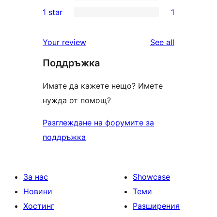
3-
0
1 star
1
reviews
star
2-
1
reviews
star
1-
reviews
Your review
See all
reviews
star
Поддръжка
review
Имате да кажете нещо? Имете
нужда от помощ?
Разглеждане на форумите за
поддръжка
За нас
Showcase
Новини
Теми
Хостинг
Разширения