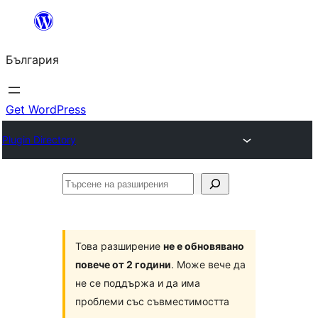
Към
съдържанието
България
Get WordPress
Plugin Directory
Търсене
на
разширения
Това разширение
не е обновявано
повече от 2 години
. Може вече да
не се поддържа и да има
проблеми със съвместимостта