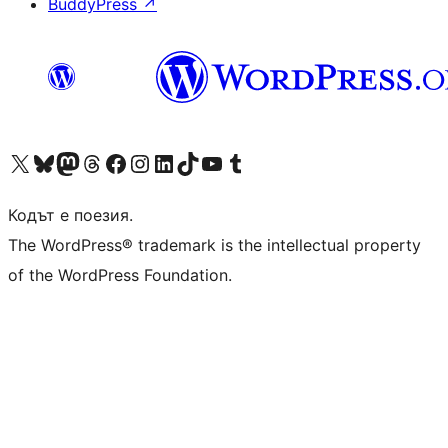
BuddyPress
↗
Visit our X (formerly Twitter) account
Visit our Bluesky account
Visit our Mastodon account
Visit our Threads account
Посетете нашата страница във Facebook
Посетете нашия профил в Instagram
Посетете нашия профил в LinkedIn
Visit our TikTok account
Visit our YouTube channel
Visit our Tumblr account
Кодът е поезия.
The WordPress® trademark is the intellectual property
of the WordPress Foundation.