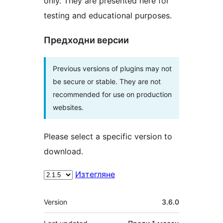
only. They are presented here for
testing and educational purposes.
Предходни версии
Previous versions of plugins may not
be secure or stable. They are not
recommended for use on production
websites.
Please select a specific version to
download.
Изтегляне
Мета
Version
3.6.0