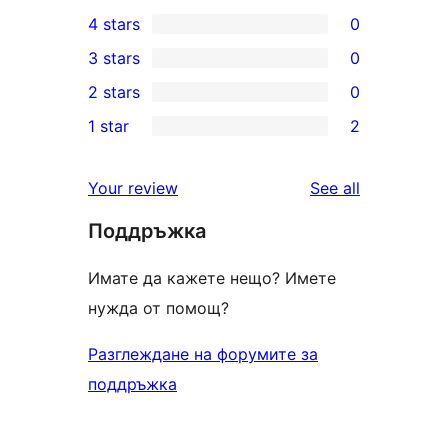
12
4 stars
0
5-
0
3 stars
0
star
4-
0
2 stars
0
reviews
star
3-
0
1 star
2
reviews
star
2-
2
reviews
star
1-
reviews
Your review
See all
reviews
star
Поддръжка
reviews
Имате да кажете нещо? Имете
нужда от помощ?
Разглеждане на форумите за
поддръжка