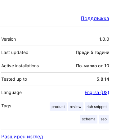
Поддръжка
Мета
Version
1.0.0
Last updated
Преди
5 години
Active installations
По-малко от 10
Tested up to
5.8.14
Language
English (US)
Tags
product
review
rich snippet
schema
seo
Разширен изглед