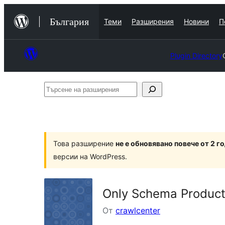
Към
България
Теми
Разширения
Новини
П
съдържанието
Plugin Directory
Търсене
на
разширения
Това разширение
не е обновявано повече от 2 г
версии на WordPress.
Only Schema Produc
От
crawlcenter