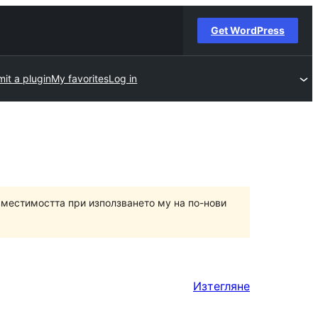
Get WordPress
it a plugin
My favorites
Log in
вместимостта при използването му на по-нови
Изтегляне