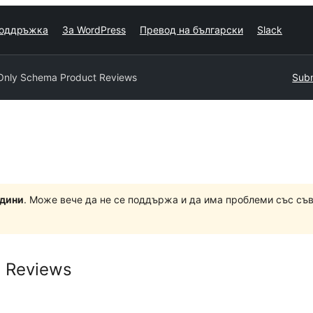
оддръжка
За WordPress
Превод на български
Slack
Only Schema Product Reviews
Subm
одини
. Може вече да не се поддържа и да има проблеми със съ
t Reviews