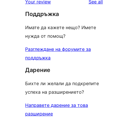
reviews
Your review
See all
reviews
star
Поддръжка
review
Имате да кажете нещо? Имете
нужда от помощ?
Разглеждане на форумите за
поддръжка
Дарение
Бихте ли желали да подкрепите
успеха на разширението?
Направете дарение за това
разширение