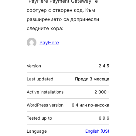
“PayHere Payment Gateway” е
софтуер с отворен код. Към
разширението са допринесли
следните хора:
Сътрудници
PayHere
Мета
Version
2.4.5
Last updated
Преди
3 месеца
Active installations
2 000+
WordPress version
6.4 или по-висока
Tested up to
6.9.6
Language
English (US)