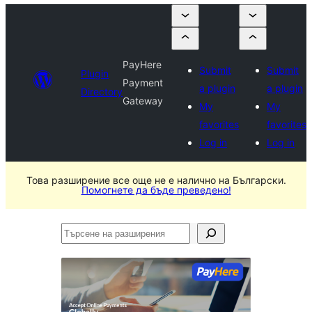
PayHere
Submit
Submit
Plugin
Payment
a plugin
a plugin
Directory
Gateway
My
My
favorites
favorites
Log in
Log in
Това разширение все още не е налично на Български.
Помогнете да бъде преведено!
Търсене
на
разширения