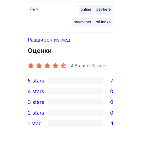
Tags
online
payhere
payments
sri lanka
Разширен изглед
Оценки
4.5
out of 5 stars.
5 stars
7
7
4 stars
0
5-
0
3 stars
0
star
4-
0
2 stars
0
reviews
star
3-
0
1 star
1
reviews
star
2-
1
reviews
star
1-