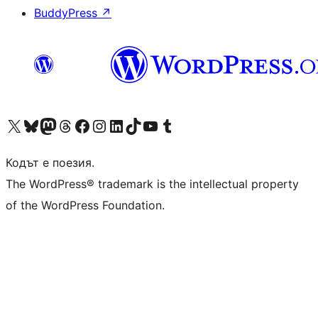
BuddyPress
↗
Visit our X (formerly Twitter) account
Visit our Bluesky account
Visit our Mastodon account
Visit our Threads account
Посетете нашата страница във Facebook
Посетете нашия профил в Instagram
Посетете нашия профил в LinkedIn
Visit our TikTok account
Visit our YouTube channel
Visit our Tumblr account
Кодът е поезия.
The WordPress® trademark is the intellectual property
of the WordPress Foundation.