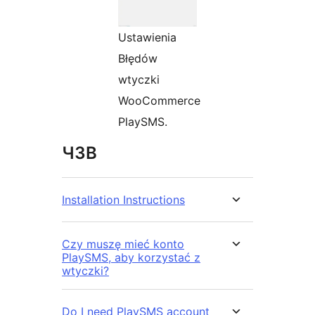
Ustawienia
Błędów
wtyczki
WooCommerce
PlaySMS.
ЧЗВ
Installation Instructions
Czy muszę mieć konto
PlaySMS, aby korzystać z
wtyczki?
Do I need PlaySMS account