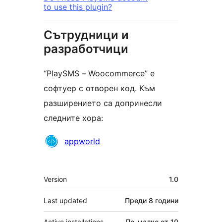
to use this plugin?
Сътрудници и
разработчици
“PlaySMS – Woocommerce” е
софтуер с отворен код. Към
разширението са допринесли
следните хора:
Сътрудници
appworld
Мета
Version
1.0
Last updated
Преди
8 години
Active installations
По-малко от 10