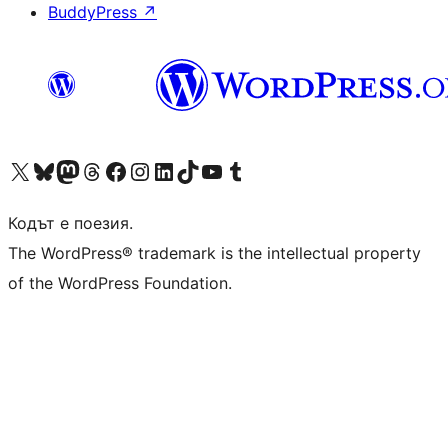
BuddyPress
↗
Visit our X (formerly Twitter) account
Visit our Bluesky account
Visit our Mastodon account
Visit our Threads account
Посетете нашата страница във Facebook
Посетете нашия профил в Instagram
Посетете нашия профил в LinkedIn
Visit our TikTok account
Visit our YouTube channel
Visit our Tumblr account
Кодът е поезия.
The WordPress® trademark is the intellectual property
of the WordPress Foundation.