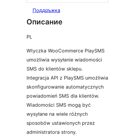
Поддръжка
Описание
PL
Wtyczka WooCommerce PlaySMS
umożliwia wysyłanie wiadomości
SMS do klientów sklepu.
Integracja API z PlaySMS umożliwia
skonfigurowanie automatycznych
powiadomień SMS dla klientów.
Wiadomości SMS mogą być
wysyłane na wiele różnych
sposobów ustawionych przez
administratora strony.