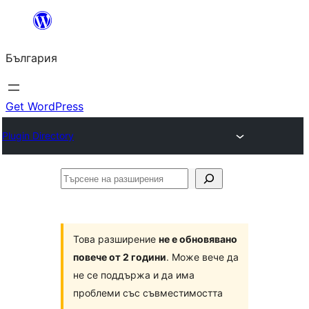
Към
съдържанието
България
Get WordPress
Plugin Directory
Търсене
на
разширения
Това разширение
не е обновявано
повече от 2 години
. Може вече да
не се поддържа и да има
проблеми със съвместимостта