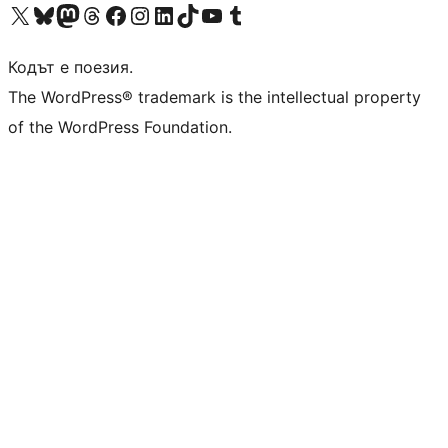
Visit our X (formerly Twitter) account
Visit our Bluesky account
Visit our Mastodon account
Visit our Threads account
Посетете нашата страница във Facebook
Посетете нашия профил в Instagram
Посетете нашия профил в LinkedIn
Visit our TikTok account
Visit our YouTube channel
Visit our Tumblr account
Кодът е поезия.
The WordPress® trademark is the intellectual property
of the WordPress Foundation.