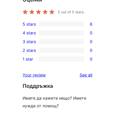
5
out of 5 stars.
5 stars
6
6
4 stars
0
5-
0
3 stars
0
star
4-
0
2 stars
0
reviews
star
3-
0
1 star
0
reviews
star
2-
0
reviews
star
1-
reviews
Your review
See all
reviews
star
Поддръжка
reviews
Имате да кажете нещо? Имете
нужда от помощ?