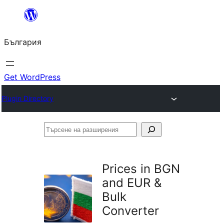
Към
съдържанието
България
Get WordPress
Plugin Directory
Търсене
на
разширения
Prices in BGN
and EUR &
Bulk
Converter