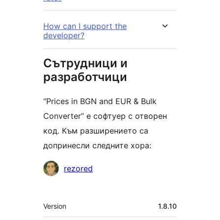
How can I support the
developer?
Сътрудници и
разработчици
“Prices in BGN and EUR & Bulk
Converter” е софтуер с отворен
код. Към разширението са
допринесли следните хора:
Сътрудници
rezored
Мета
Version
1.8.10