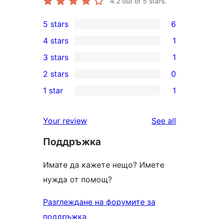
4.2
out of 5 stars.
5 stars
6
6
4 stars
1
5-
1
3 stars
1
star
4-
1
2 stars
0
reviews
star
3-
0
1 star
1
review
star
2-
1
review
star
1-
reviews
Your review
See all
reviews
star
Поддръжка
review
Имате да кажете нещо? Имете
нужда от помощ?
Разглеждане на форумите за
поддръжка