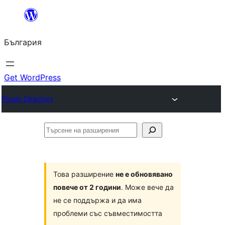
Към
съдържанието
България
Get WordPress
Plugin Directory
Търсене
на
разширения
Това разширение
не е обновявано
повече от 2 години
. Може вече да
не се поддържа и да има
проблеми със съвместимостта