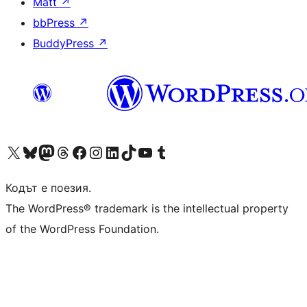
Matt
↗
bbPress
↗
BuddyPress
↗
Visit our X (formerly Twitter) account
Visit our Bluesky account
Visit our Mastodon account
Visit our Threads account
Посетете нашата страница във Facebook
Посетете нашия профил в Instagram
Посетете нашия профил в LinkedIn
Visit our TikTok account
Visit our YouTube channel
Visit our Tumblr account
Кодът е поезия.
The WordPress® trademark is the intellectual property
of the WordPress Foundation.