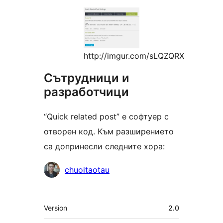
http://imgur.com/sLQZQRX
Сътрудници и
разработчици
“Quick related post” е софтуер с
отворен код. Към разширението
са допринесли следните хора:
Сътрудници
chuoitaotau
Мета
Version
2.0