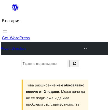
Към
съдържанието
България
Get WordPress
Plugin Directory
Търсене
на
разширения
Това разширение
не е обновявано
повече от 2 години
. Може вече да
не се поддържа и да има
проблеми със съвместимостта