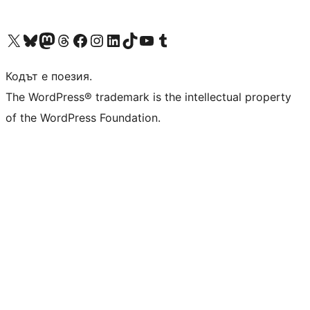
Visit our X (formerly Twitter) account
Visit our Bluesky account
Visit our Mastodon account
Visit our Threads account
Посетете нашата страница във Facebook
Посетете нашия профил в Instagram
Посетете нашия профил в LinkedIn
Visit our TikTok account
Visit our YouTube channel
Visit our Tumblr account
Кодът е поезия.
The WordPress® trademark is the intellectual property
of the WordPress Foundation.