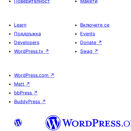
Поверителност
Макети
Learn
Включете се
Поддръжка
Events
Developers
Donate
↗
WordPress.tv
↗
Swag
↗
WordPress.com
↗
Matt
↗
bbPress
↗
BuddyPress
↗