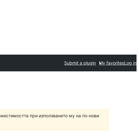
Submit a plugin
My favorites
Log in
вместимостта при използването му на по-нови