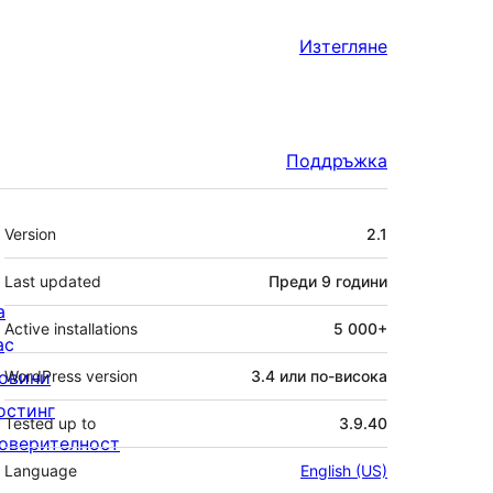
Изтегляне
Поддръжка
Мета
Version
2.1
Last updated
Преди
9 години
а
Active installations
5 000+
ас
овини
WordPress version
3.4 или по-висока
остинг
Tested up to
3.9.40
оверителност
Language
English (US)