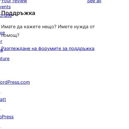
reviews
Your review
See all
reviews
star
vents
Поддръжка
review
onate
↗
Имате да кажете нещо? Имете нужда от
ive
помощ?
or
Разглеждане на форумите за поддръжка
he
uture
ordPress.com
↗
att
↗
bPress
↗