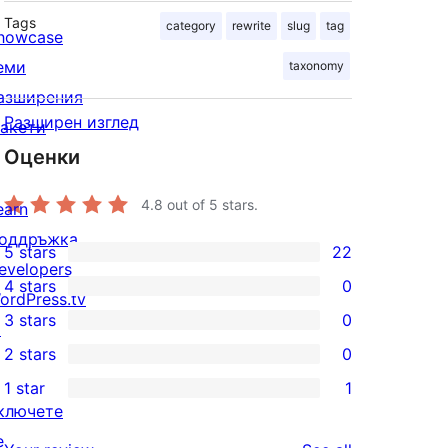
Tags
category
rewrite
slug
tag
howcase
еми
taxonomy
азширения
Разширен изглед
акети
Оценки
4.8
out of 5 stars.
earn
оддръжка
5 stars
22
22
evelopers
4 stars
0
5-
ordPress.tv
0
3 stars
0
star
↗
4-
0
2 stars
0
reviews
star
3-
0
1 star
1
reviews
star
2-
1
ключете
reviews
star
1-
е