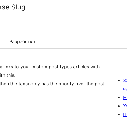
se Slug
Разработка
malinks to your custom post types articles with
th this.
З
 then the taxonomy has the priority over the post
н
Н
Х
П