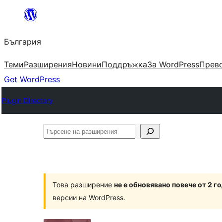
Към
съдържанието
България
Теми
Разширения
Новини
Поддръжка
За WordPress
Прево
Get WordPress
Plugin Directory
Търсене
на
разширения
Това разширение
не е обновявано повече от 2 г
версии на WordPress.