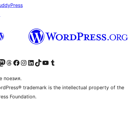
uddyPress
↗
Twitter) account
r Bluesky account
sit our Mastodon account
Visit our Threads account
Посетете нашата страница във Facebook
Посетете нашия профил в Instagram
Посетете нашия профил в LinkedIn
Visit our TikTok account
Visit our YouTube channel
Visit our Tumblr account
е поезия.
rdPress® trademark is the intellectual property of the
ess Foundation.