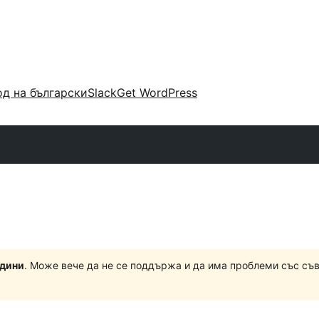
д на български
Slack
Get WordPress
одини
. Може вече да не се поддържа и да има проблеми със съ