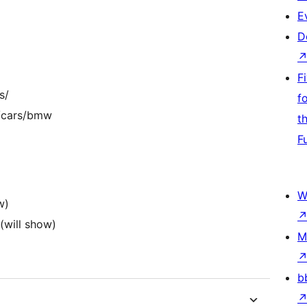
E
D
F
s/
f
/cars/bmw
t
F
W
w)
(will show)
M
b