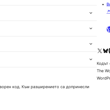
B
Visit our X (formerly 
Visit ou
Vi
Кодът 
The Wo
WordPr
творен код. Към разширението са допринесли