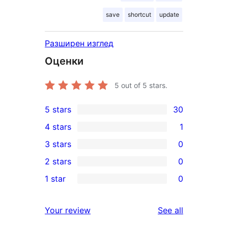
save
shortcut
update
Разширен изглед
Оценки
5
out of 5 stars.
5 stars
30
30
4 stars
1
5-
1
3 stars
0
star
4-
0
2 stars
0
reviews
star
3-
0
1 star
0
review
star
2-
0
reviews
star
1-
reviews
Your review
See all
reviews
star