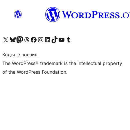
Visit our X (formerly Twitter) account
Visit our Bluesky account
Visit our Mastodon account
Visit our Threads account
Посетете нашата страница във Facebook
Посетете нашия профил в Instagram
Посетете нашия профил в LinkedIn
Visit our TikTok account
Visit our YouTube channel
Visit our Tumblr account
Кодът е поезия.
The WordPress® trademark is the intellectual property
of the WordPress Foundation.