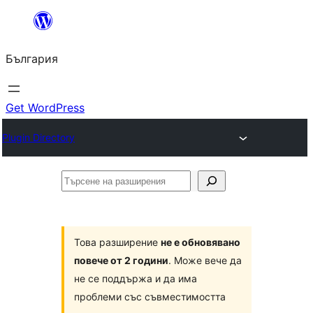
Към
съдържанието
България
Get WordPress
Plugin Directory
Търсене
на
разширения
Това разширение
не е обновявано
повече от 2 години
. Може вече да
не се поддържа и да има
проблеми със съвместимостта