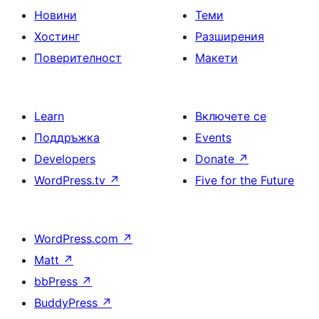
Новини
Теми
Хостинг
Разширения
Поверителност
Макети
Learn
Включете се
Поддръжка
Events
Developers
Donate
↗
WordPress.tv
↗
Five for the Future
WordPress.com
↗
Matt
↗
bbPress
↗
BuddyPress
↗