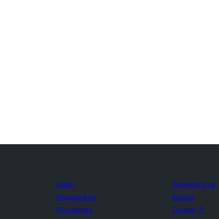
Learn
Включете се
Поддръжка
Events
Developers
Donate
↗