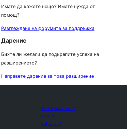
Имате да кажете нещо? Имете нужда от
помощ?
Разглеждане на форумите за поддръжка
Дарение
Бихте ли желали да подкрепите успеха на
разширението?
Направете дарение за това разширение
WordPress.com
↗
Matt
↗
bbPress
↗