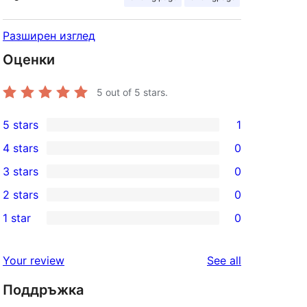
Разширен изглед
Оценки
5
out of 5 stars.
5 stars
1
1
4 stars
0
5-
0
3 stars
0
star
4-
0
2 stars
0
review
star
3-
0
1 star
0
reviews
star
2-
0
reviews
star
1-
reviews
Your review
See all
reviews
star
Поддръжка
reviews