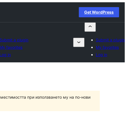
Get WordPress
Submit a plugin
Submit a plugin
My favorites
My favorites
Log in
Log in
вместимостта при използването му на по-нови