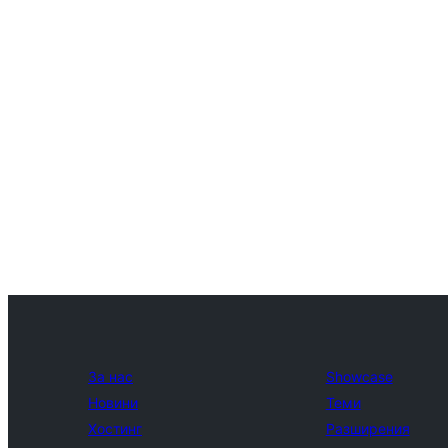
За нас
Showcase
Новини
Теми
Хостинг
Разширения