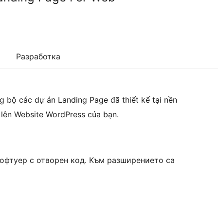
Разработка
 bộ các dự án Landing Page đã thiết kế tại nền
 lên Website WordPress của bạn.
 софтуер с отворен код. Към разширението са