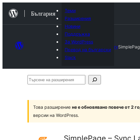
Към
Теми
България
съдържанието
Разширения
Новини
Поддръжка
За WordPress
Plugin Directory
SimplePag
Превод на български
Slack
Търсене
на
разширения
Това разширение
не е обновявано повече от 2 г
версии на WordPress.
SimplePage – Sync L