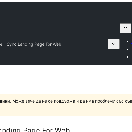
e – Sync Landing Page For Web
одини
. Може вече да не се поддържа и да има проблеми със съ
anding Page For Web