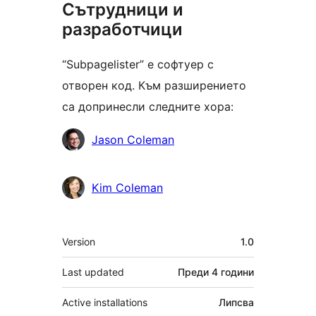
Сътрудници и
разработчици
“Subpagelister” е софтуер с
отворен код. Към разширението
са допринесли следните хора:
Сътрудници
Jason Coleman
Kim Coleman
Мета
Version
1.0
Last updated
Преди
4 години
Active installations
Липсва