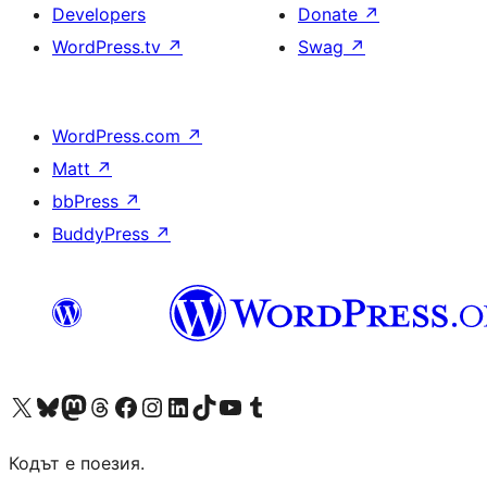
Developers
Donate
↗
WordPress.tv
↗
Swag
↗
WordPress.com
↗
Matt
↗
bbPress
↗
BuddyPress
↗
Visit our X (formerly Twitter) account
Visit our Bluesky account
Visit our Mastodon account
Visit our Threads account
Посетете нашата страница във Facebook
Посетете нашия профил в Instagram
Посетете нашия профил в LinkedIn
Visit our TikTok account
Visit our YouTube channel
Visit our Tumblr account
Кодът е поезия.