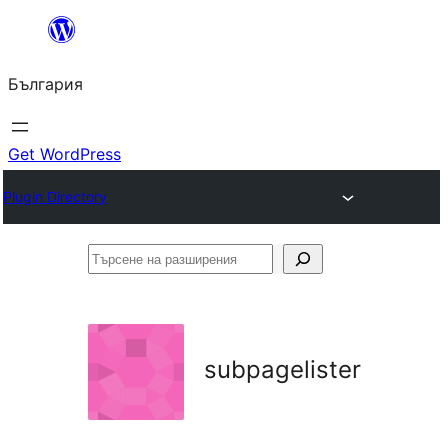
Към
съдържанието
България
Get WordPress
Plugin Directory
Търсене
на
разширения
subpagelister