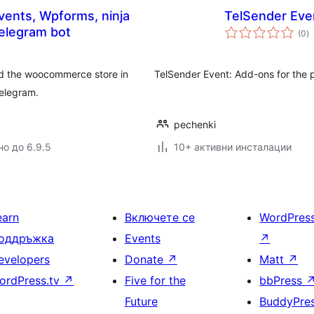
vents, Wpforms, ninja
TelSender Eve
о
 telegram bot
(0
)
о
nd the woocommerce store in
TelSender Event: Add-ons for the 
telegram.
pechenki
но до 6.9.5
10+ активни инсталации
earn
Включете се
WordPres
оддръжка
Events
↗
evelopers
Donate
↗
Matt
↗
ordPress.tv
↗
Five for the
bbPress
Future
BuddyPre