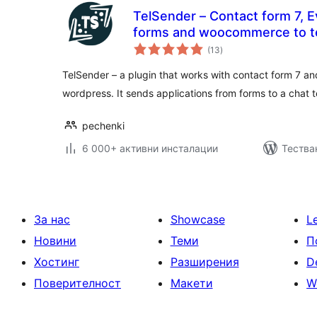
TelSender – Сontact form 7, E
forms and woocommerce to
общо
(13
)
оценки
TelSender – a plugin that works with contact form 7 a
wordpress. It sends applications from forms to a chat 
pechenki
6 000+ активни инсталации
Тества
За нас
Showcase
L
Новини
Теми
П
Хостинг
Разширения
D
Поверителност
Макети
W