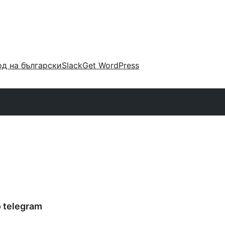
д на български
Slack
Get WordPress
o telegram