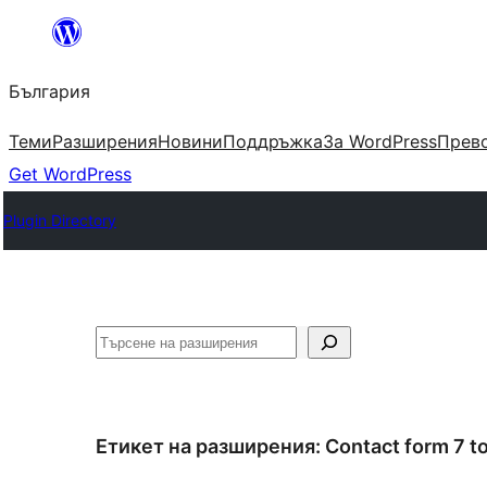
Към
съдържанието
България
Теми
Разширения
Новини
Поддръжка
За WordPress
Прево
Get WordPress
Plugin Directory
Търсене
Етикет на разширения:
Сontact form 7 t