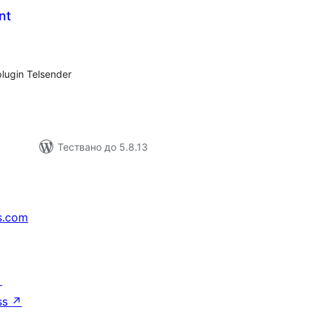
nt
бщо
ценки
plugin Telsender
Тествано до 5.8.13
s.com
↗
ss
↗