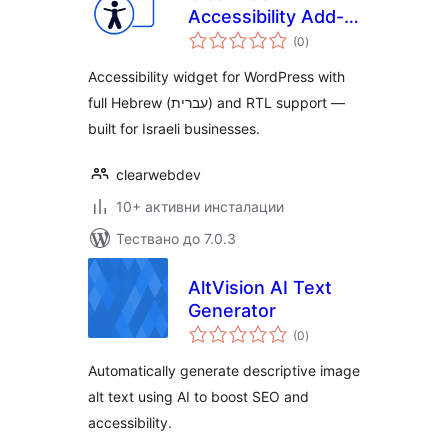
Accessibility Add-
общо
on
(0
)
оценки
Accessibility widget for WordPress with
full Hebrew (עברית) and RTL support —
built for Israeli businesses.
clearwebdev
10+ активни инсталации
Тествано до 7.0.3
AltVision AI Text
Generator
общо
(0
)
оценки
Automatically generate descriptive image
alt text using AI to boost SEO and
accessibility.