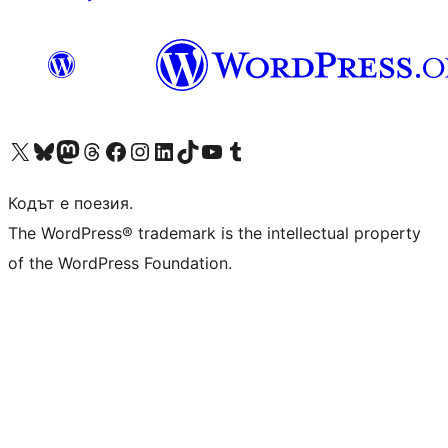
Visit our X (formerly Twitter) account
Visit our Bluesky account
Visit our Mastodon account
Visit our Threads account
Посетете нашата страница във Facebook
Посетете нашия профил в Instagram
Посетете нашия профил в LinkedIn
Visit our TikTok account
Visit our YouTube channel
Visit our Tumblr account
Кодът е поезия.
The WordPress® trademark is the intellectual property
of the WordPress Foundation.