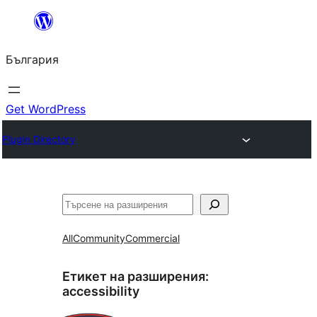
Към
съдържанието
България
Get WordPress
Plugin Directory
Търсене
All
Community
Commercial
Етикет на разширения:
accessibility