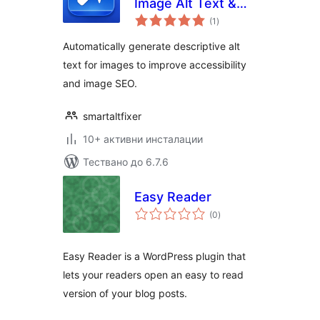
Image Alt Text &
общо
SEO
(1
)
оценки
Automatically generate descriptive alt
text for images to improve accessibility
and image SEO.
smartaltfixer
10+ активни инсталации
Тествано до 6.7.6
Easy Reader
общо
(0
)
оценки
Easy Reader is a WordPress plugin that
lets your readers open an easy to read
version of your blog posts.