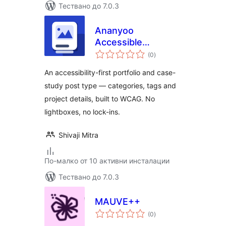
Тествано до 7.0.3
Ananyoo
Accessible
общо
Portfolio – Case
(0
)
оценки
Studies & Project
An accessibility-first portfolio and case-
Gallery
study post type — categories, tags and
project details, built to WCAG. No
lightboxes, no lock-ins.
Shivaji Mitra
По-малко от 10 активни инсталации
Тествано до 7.0.3
MAUVE++
общо
(0
)
оценки