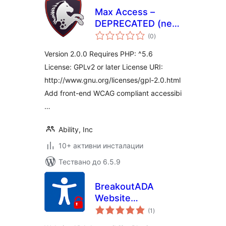
Max Access –
DEPRECATED (new
общо
plugin available)
(0
)
оценки
Version 2.0.0 Requires PHP: ^5.6
License: GPLv2 or later License URI:
http://www.gnu.org/licenses/gpl-2.0.html
Add front-end WCAG compliant accessibi
…
Ability, Inc
10+ активни инсталации
Тествано до 6.5.9
BreakoutADA
Website
общо
Accessibility
(1
)
оценки