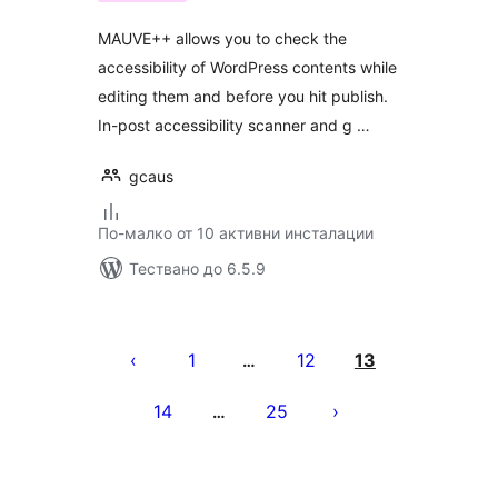
MAUVE++ allows you to check the
accessibility of WordPress contents while
editing them and before you hit publish.
In-post accessibility scanner and g …
gcaus
По-малко от 10 активни инсталации
Тествано до 6.5.9
Разделяне
на
1
12
13
…
публикациите
14
25
…
на
страници