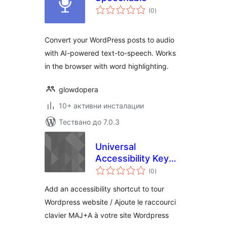
общо
(0
)
оценки
Convert your WordPress posts to audio
with AI-powered text-to-speech. Works
in the browser with word highlighting.
glowdopera
10+ активни инсталации
Тествано до 7.0.3
Universal
Accessibility Key
общо
(UAK) / Initiative
(0
)
оценки
MAJ+A
Add an accessibility shortcut to tour
Wordpress website / Ajoute le raccourci
clavier MAJ+A à votre site Wordpress