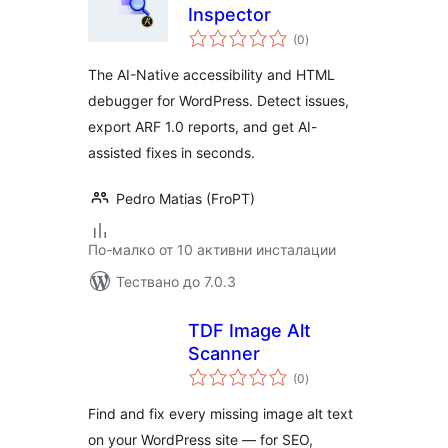
Inspector
общо
(0
)
оценки
The AI-Native accessibility and HTML
debugger for WordPress. Detect issues,
export ARF 1.0 reports, and get AI-
assisted fixes in seconds.
Pedro Matias (FroPT)
По-малко от 10 активни инсталации
Тествано до 7.0.3
TDF Image Alt
Scanner
общо
(0
)
оценки
Find and fix every missing image alt text
on your WordPress site — for SEO,