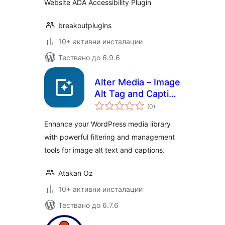
Website ADA Accessibility Plugin
breakoutplugins
10+ активни инсталации
Тествано до 6.9.6
Alter Media – Image
Alt Tag and Caption
общо
Detector
(0
)
оценки
Enhance your WordPress media library
with powerful filtering and management
tools for image alt text and captions.
Atakan Oz
10+ активни инсталации
Тествано до 6.7.6