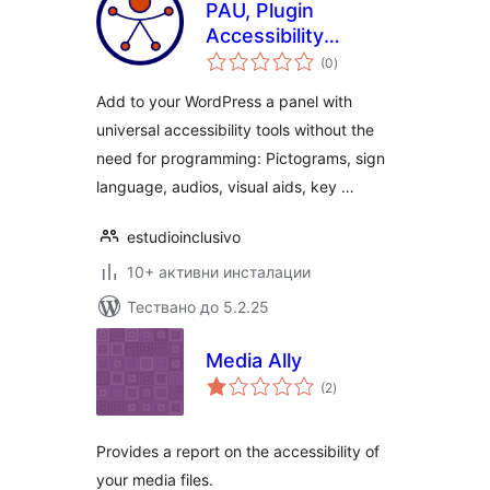
PAU, Plugin
Accessibility
общо
Universal
(0
)
оценки
Add to your WordPress a panel with
universal accessibility tools without the
need for programming: Pictograms, sign
language, audios, visual aids, key …
estudioinclusivo
10+ активни инсталации
Тествано до 5.2.25
Media Ally
общо
(2
)
оценки
Provides a report on the accessibility of
your media files.