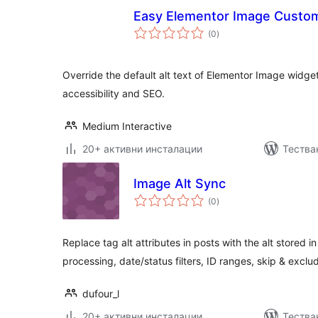
Easy Elementor Image Custom 
общо
(0
)
оценки
Override the default alt text of Elementor Image widget
accessibility and SEO.
Medium Interactive
20+ активни инсталации
Тества
Image Alt Sync
общо
(0
)
оценки
Replace tag alt attributes in posts with the alt stored i
processing, date/status filters, ID ranges, skip & excl
dufour_l
20+ активни инсталации
Тества