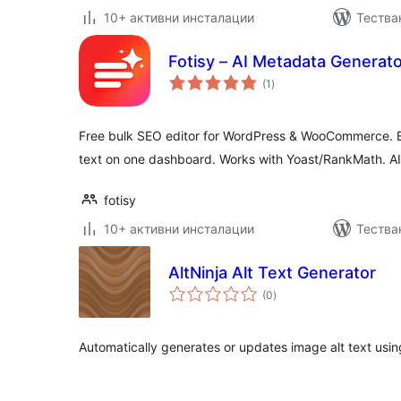
10+ активни инсталации
Тества
Fotisy – AI Metadata Generat
общо
(1
)
оценки
Free bulk SEO editor for WordPress & WooCommerce. Edit
text on one dashboard. Works with Yoast/RankMath. AI 
fotisy
10+ активни инсталации
Тестван
AltNinja Alt Text Generator
общо
(0
)
оценки
Automatically generates or updates image alt text usin