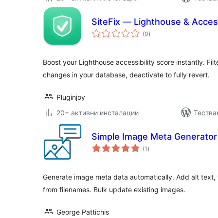
SiteFix — Lighthouse & Access
общо
(0
)
оценки
Boost your Lighthouse accessibility score instantly. Fi
changes in your database, deactivate to fully revert.
Pluginjoy
20+ активни инсталации
Тества
Simple Image Meta Generator
общо
(1
)
оценки
Generate image meta data automatically. Add alt text, t
from filenames. Bulk update existing images.
George Pattichis