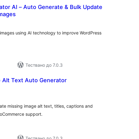
ator AI – Auto Generate & Bulk Update
Images
бщо
ценки
r images using AI technology to improve WordPress
Тествано до 7.0.3
 Alt Text Auto Generator
бщо
ценки
e missing image alt text, titles, captions and
 WooCommerce support.
Тествано до 7.0.3