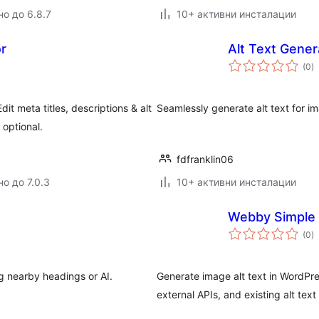
но до 6.8.7
10+ активни инсталации
or
Alt Text Gener
о
(0
)
о
 meta titles, descriptions & alt
Seamlessly generate alt text for im
optional.
fdfranklin06
о до 7.0.3
10+ активни инсталации
Webby Simple A
о
(0
)
о
g nearby headings or AI.
Generate image alt text in WordPre
external APIs, and existing alt text