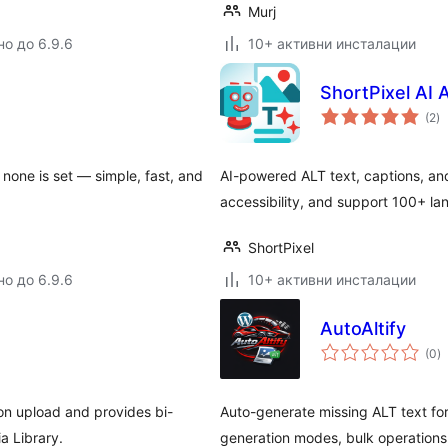
Murj
но до 6.9.6
10+ активни инсталации
ShortPixel AI 
о
(2
)
о
 none is set — simple, fast, and
AI-powered ALT text, captions, an
accessibility, and support 100+ la
ShortPixel
но до 6.9.6
10+ активни инсталации
AutoAltify
о
(0
)
о
on upload and provides bi-
Auto-generate missing ALT text fo
a Library.
generation modes, bulk operations