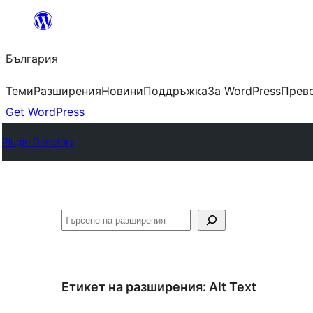
Към
съдържанието
България
Теми
Разширения
Новини
Поддръжка
За WordPress
Прево
Get WordPress
Plugin Directory
Търсене
Етикет на разширения:
Alt Text