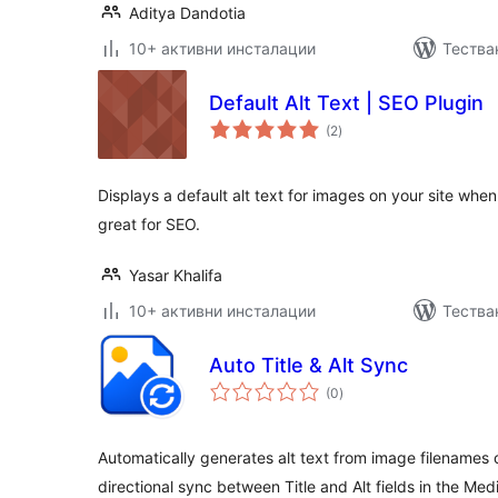
Aditya Dandotia
10+ активни инсталации
Тества
Default Alt Text | SEO Plugin
общо
(2
)
оценки
Displays a default alt text for images on your site when
great for SEO.
Yasar Khalifa
10+ активни инсталации
Тества
Auto Title & Alt Sync
общо
(0
)
оценки
Automatically generates alt text from image filenames 
directional sync between Title and Alt fields in the Medi