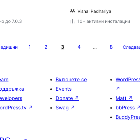
Vishal Padhariya
о до 7.0.3
10+ активни инсталации
1
2
3
4
8
редишни
…
Следва
earn
Включете се
WordPres
оддръжка
Events
↗
evelopers
Donate
↗
Matt
↗
ordPress.tv
↗
Swag
↗
bbPress
BuddyPre