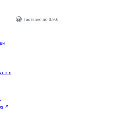
Тествано до 6.9.6
щи
s.com
↗
ss
↗