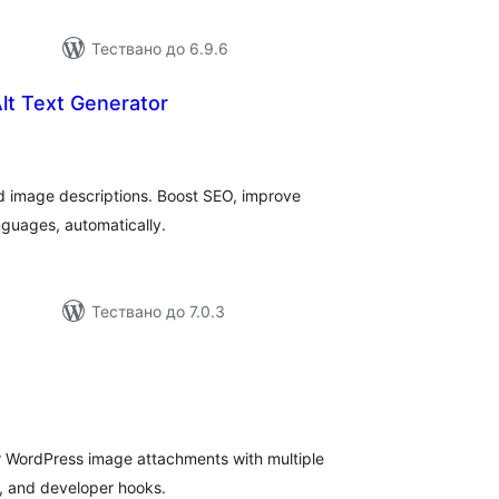
Тествано до 6.9.6
Alt Text Generator
бщо
ценки
d image descriptions. Boost SEO, improve
nguages, automatically.
Тествано до 7.0.3
бщо
ценки
r WordPress image attachments with multiple
, and developer hooks.