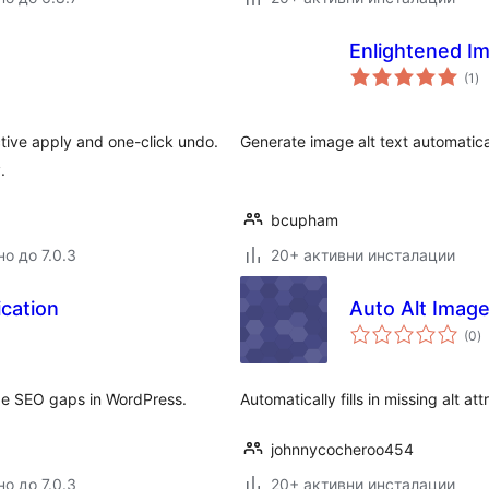
Enlightened Im
о
(1
)
оц
tive apply and one-click undo.
Generate image alt text automatica
.
bcupham
о до 7.0.3
20+ активни инсталации
ication
Auto Alt Imag
о
(0
)
о
age SEO gaps in WordPress.
Automatically fills in missing alt at
johnnycocheroo454
о до 7.0.3
20+ активни инсталации