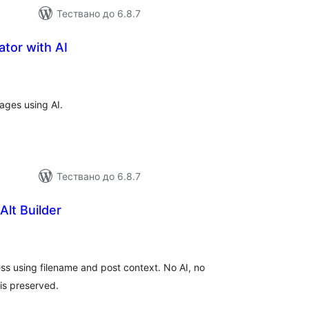
Тествано до 6.8.7
ator with AI
бщо
ценки
ages using AI.
Тествано до 6.8.7
lt Builder
бщо
ценки
ss using filename and post context. No AI, no
 is preserved.