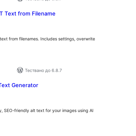
T Text from Filename
бщо
ценки
ext from filenames. Includes settings, overwrite
Тествано до 6.8.7
Text Generator
бщо
ценки
, SEO-friendly alt text for your images using AI