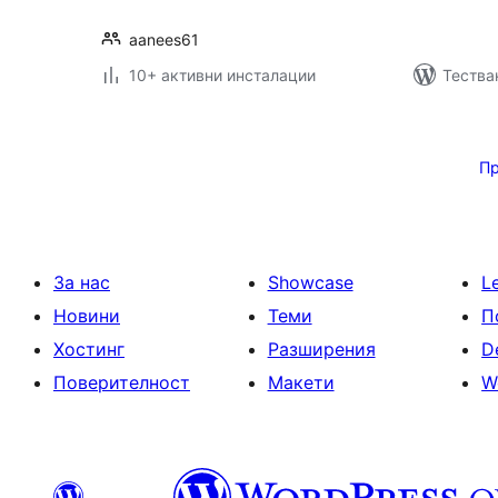
aanees61
10+ активни инсталации
Тестван
Разделяне
на
П
публикациите
на
страници
За нас
Showcase
L
Новини
Теми
П
Хостинг
Разширения
D
Поверителност
Макети
W