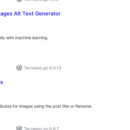
ages Alt Text Generator
бщо
енки
lly with machine learning.
Тествано до 6.0.13
es
бщо
ценки
tributes for images using the post title or filename.
Тествано до 6.8.7