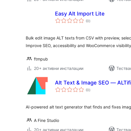
Easy Alt Import Lite
общо
(0
)
оценки
Bulk edit image ALT texts from CSV with preview, selec
Improve SEO, accessibility and WooCommerce visibility
ftmpub
20+ активни инсталации
Тестван
Alt Text & Image SEO — ALTif
общо
(0
)
оценки
AI-powered alt text generator that finds and fixes im
A Fine Studio
20+ активни инсталации
Тестван