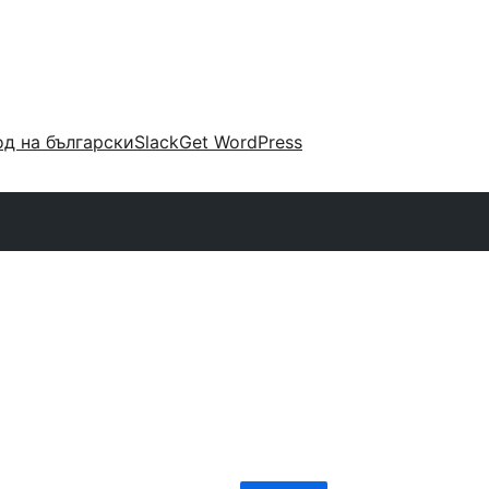
д на български
Slack
Get WordPress