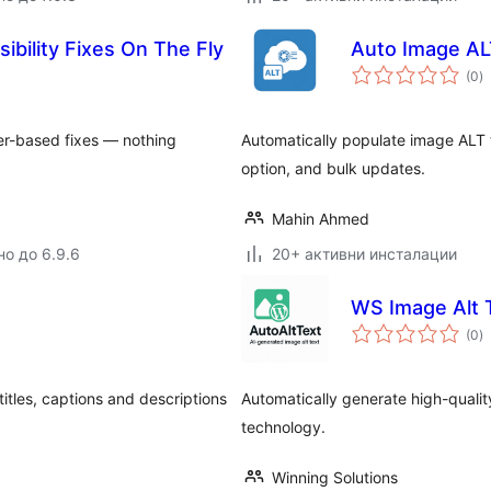
ibility Fixes On The Fly
Auto Image AL
о
(0
)
о
lter-based fixes — nothing
Automatically populate image ALT t
option, and bulk updates.
Mahin Ahmed
но до 6.9.6
20+ активни инсталации
WS Image Alt 
о
(0
)
о
itles, captions and descriptions
Automatically generate high-quality
technology.
Winning Solutions