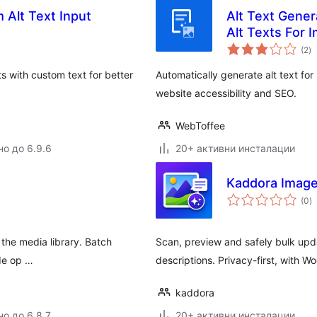
Alt Text Input
Alt Text Gener
Alt Texts For 
о
(2
)
о
s with custom text for better
Automatically generate alt text fo
website accessibility and SEO.
WebToffee
но до 6.9.6
20+ активни инсталации
Kaddora Image
о
(0
)
о
n the media library. Batch
Scan, preview and safely bulk updat
ude op …
descriptions. Privacy-first, with
kaddora
но до 6.8.7
20+ активни инсталации