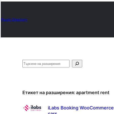
Plugin Directory
Търсене
Етикет на разширения:
apartment rent
iLabs Booking WooCommerce 
cars