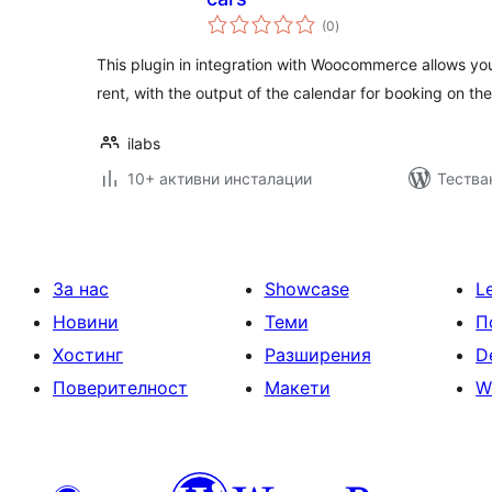
общо
(0
)
оценки
This plugin in integration with Woocommerce allows you
rent, with the output of the calendar for booking on t
ilabs
10+ активни инсталации
Тестван
За нас
Showcase
L
Новини
Теми
П
Хостинг
Разширения
D
Поверителност
Макети
W