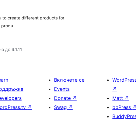
 to create different products for
he produ …
о до 6.1.11
earn
Включете се
WordPres
оддръжка
Events
↗
evelopers
Donate
↗
Matt
↗
ordPress.tv
↗
Swag
↗
bbPress
BuddyPre