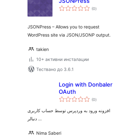
JSONPress
общо
(0
)
оценки
JSONPress – Allows you to request
WordPress site via JSON/JSONP output.
takien
10+ активни инсталации
Тествано до 3.6.1
Login with Donbaler
OAuth
общо
(0
)
оценки
افزونه ورود به وردپرس توسط حساب کاربری
دنبالر …
Nima Saberi