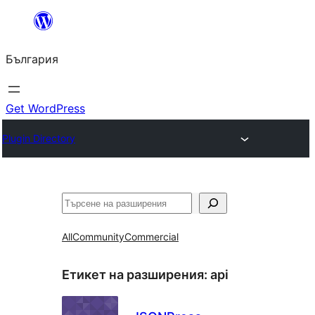
Към
съдържанието
България
Get WordPress
Plugin Directory
Търсене
All
Community
Commercial
Етикет на разширения:
api