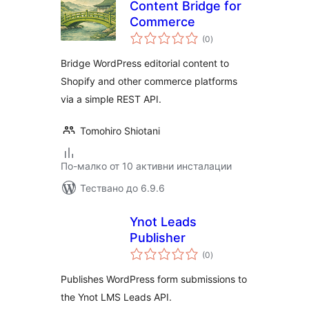
Content Bridge for
Commerce
общо
(0
)
оценки
Bridge WordPress editorial content to
Shopify and other commerce platforms
via a simple REST API.
Tomohiro Shiotani
По-малко от 10 активни инсталации
Тествано до 6.9.6
Ynot Leads
Publisher
общо
(0
)
оценки
Publishes WordPress form submissions to
the Ynot LMS Leads API.