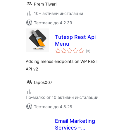
Prem Tiwari
10+ активни инсталации
Тествано до 4.2.39
Tutexp Rest Api
Menu
общо
(0
)
оценки
Adding menus endpoints on WP REST
API v2
tapos007
По-малко от 10 активни инсталации
Тествано до 4.8.28
Email Marketing
Services –