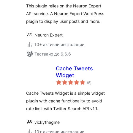
This plugin relies on the Neuron Expert
API service. A Neuron Expert WordPress
plugin to display user posts and more.
Neuron Expert
10+ активни инсталации
Тествано до 6.6.6
Cache Tweets
Widget
общо
(5
)
оценки
Cache Tweets Widget is a simple widget
plugin with cache functionality to avoid
rate limit with Twitter Search API v1.1.
vickythegme
10+ активни инсталации