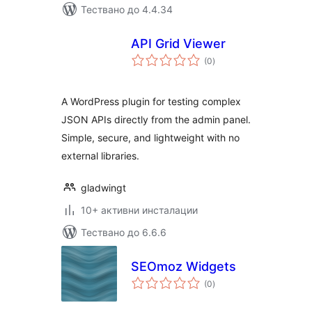
Тествано до 4.4.34
API Grid Viewer
общо
(0
)
оценки
A WordPress plugin for testing complex
JSON APIs directly from the admin panel.
Simple, secure, and lightweight with no
external libraries.
gladwingt
10+ активни инсталации
Тествано до 6.6.6
SEOmoz Widgets
общо
(0
)
оценки