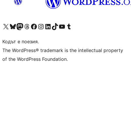
Visit our X (formerly Twitter) account
Visit our Bluesky account
Visit our Mastodon account
Visit our Threads account
Посетете нашата страница във Facebook
Посетете нашия профил в Instagram
Посетете нашия профил в LinkedIn
Visit our TikTok account
Visit our YouTube channel
Visit our Tumblr account
Кодът е поезия.
The WordPress® trademark is the intellectual property
of the WordPress Foundation.