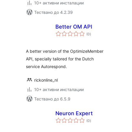
10+ активни инсталации
Тествано до 4.2.39
Better OM API
общо
(0
)
оценки
A better version of the OptimizeMember
API, specially tailored for the Dutch
service Autorespond.
rickonline_nl
10+ активни инсталации
Тествано до 6.5.9
Neuron Expert
общо
(0
)
оценки