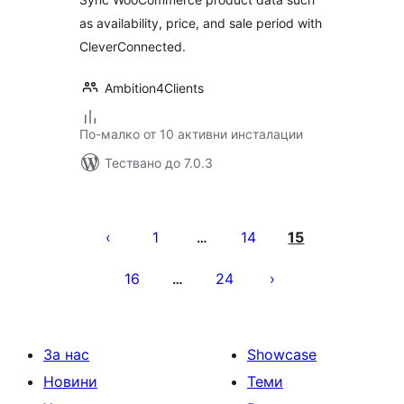
as availability, price, and sale period with
CleverConnected.
Ambition4Clients
По-малко от 10 активни инсталации
Тествано до 7.0.3
Разделяне
на
1
14
15
…
публикациите
16
24
…
на
страници
За нас
Showcase
Новини
Теми