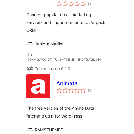
общо
Integration for
(0
)
оценки
Jetpack CRM
Connect popular email marketing
services and import contacts to Jetpack
CRM.
Jahidur Nadim
По-малко от 10 активни инсталации
Тествано до 6.1.0
Animata
общо
(0
)
оценки
The free version of the Anime Data
fetcher plugin for WordPress.
RAMSTHEMES