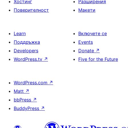
Хостинг
Разширения
Поверителност
Макети
Learn
Включете се
Поддръжка
Events
Developers
Donate
↗
WordPress.tv
↗
Five for the Future
WordPress.com
↗
Matt
↗
bbPress
↗
BuddyPress
↗