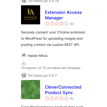
Тествано до 4.9.29
Extension Access
Manager
общо
(0
)
оценки
Securely connect your Chrome extension
to WordPress for uploading images and
posting content via custom REST API.
Haider Mirza
По-малко от 10 активни инсталации
Тествано до 6.8.7
CleverConnected
Product Sync
общо
(0
)
оценки
Sync WooCommerce product data such