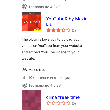
Тествано до 4.2.39
YouTubeR by Maxio
lab.
общо
(3
)
оценки
The plugin allows you to upload your
videos on YouTube from your website
and embed YouTube videos to your
website.
Maxio lab.
10+ активни инсталации
Тествано до 4.5.33
clima freekitime
общо
(0
)
оценки