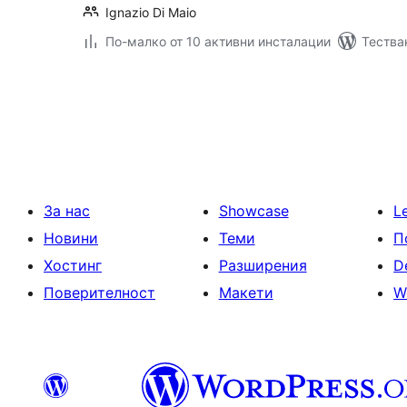
Ignazio Di Maio
По-малко от 10 активни инсталации
Тества
Разделяне
на
публикациите
на
страници
За нас
Showcase
L
Новини
Теми
П
Хостинг
Разширения
D
Поверителност
Макети
W