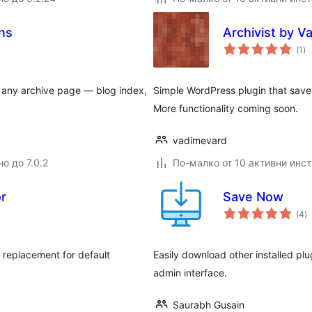
ns
Archivist by V
о
(1
)
оц
n any archive page — blog index,
Simple WordPress plugin that sav
More functionality coming soon.
vadimevard
о до 7.0.2
По-малко от 10 активни инс
r
Save Now
о
(4
)
о
replacement for default
Easily download other installed pl
admin interface.
Saurabh Gusain