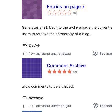
Entries on page x
общо
(0
)
оценки
Generates a link back to the archive page the current en
users to retrieve the chronology of a blog.
DECAF
10+ активни инсталации
Тества
Comment Archive
общо
(2
)
оценки
allow comments to be archived.
dexxaye
10+ активни инсталации
Тества