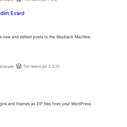
adim Evard
бщо
енки
es new and edited posts to the Wayback Machine.
талации
Тествано до 5.3.21
бщо
ценки
ugins and themes as ZIP files from your WordPress