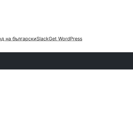
д на български
Slack
Get WordPress