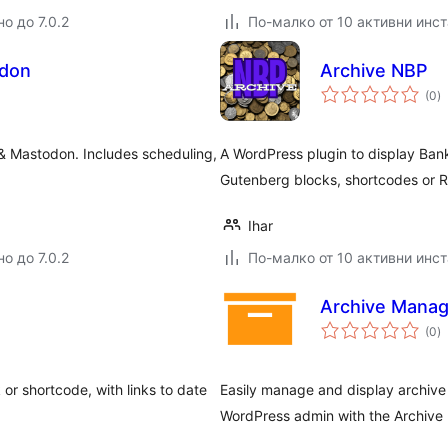
о до 7.0.2
По-малко от 10 активни инс
odon
Archive NBP
о
(0
)
о
& Mastodon. Includes scheduling,
A WordPress plugin to display Bank
Gutenberg blocks, shortcodes or R
Ihar
о до 7.0.2
По-малко от 10 активни инс
Archive Manag
о
(0
)
о
 or shortcode, with links to date
Easily manage and display archive 
WordPress admin with the Archive