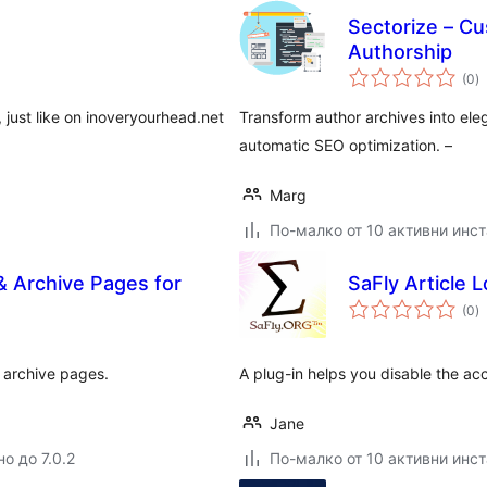
Sectorize – Cu
Authorship
о
(0
)
о
, just like on inoveryourhead.net
Transform author archives into ele
automatic SEO optimization. –
Marg
По-малко от 10 активни инс
& Archive Pages for
SaFly Article 
о
(0
)
о
 archive pages.
A plug-in helps you disable the acc
Jane
о до 7.0.2
По-малко от 10 активни инс