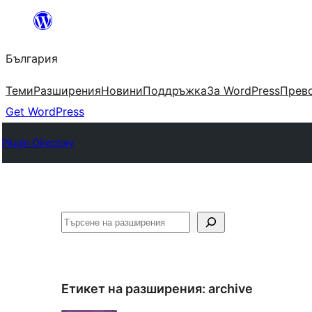
Към
съдържанието
България
Теми
Разширения
Новини
Поддръжка
За WordPress
Прево
Get WordPress
Plugin Directory
Търсене
Етикет на разширения:
archive