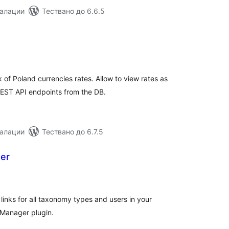
талации
Тествано до 6.6.5
бщо
ценки
 of Poland currencies rates. Allow to view rates as
EST API endpoints from the DB.
талации
Тествано до 6.7.5
er
бщо
ценки
links for all taxonomy types and users in your
 Manager plugin.