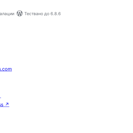
талации
Тествано до 6.8.6
s.com
↗
ss
↗