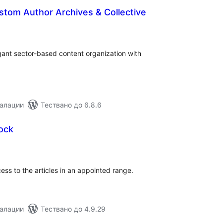
stom Author Archives & Collective
бщо
ценки
gant sector-based content organization with
талации
Тествано до 6.8.6
Lock
бщо
ценки
ess to the articles in an appointed range.
талации
Тествано до 4.9.29