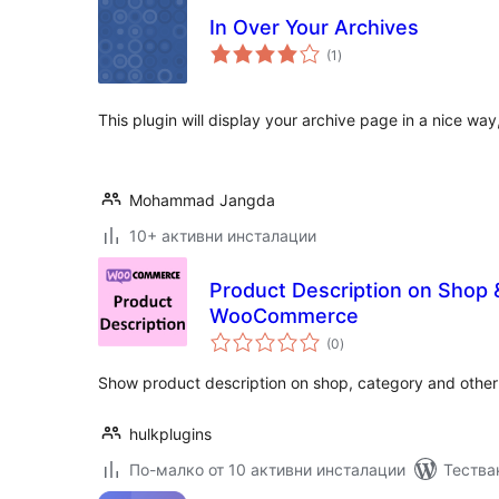
In Over Your Archives
общо
(1
)
оценки
This plugin will display your archive page in a nice way
Mohammad Jangda
10+ активни инсталации
Product Description on Shop 
WooCommerce
общо
(0
)
оценки
Show product description on shop, category and other
hulkplugins
По-малко от 10 активни инсталации
Тестван