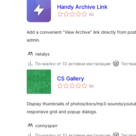
Handy Archive Link
общо
(0
)
оценки
Add a convenient "View Archive" link directly from post
admin.
netalys
По-малко от 10 активни инсталации
Тества
CS Gallery
общо
(0
)
оценки
Display thumbnails of photos/docs/mp3-sounds/youtub
responsive grid and popup dialogs.
connysparr
По-малко от 10 активни инсталации
Тества