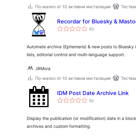
По-малко от 10 активни инсталации
Тестван
Recordar for Bluesky & Mast
общо
(0
)
оценки
Automate archive (Ephemeris) & new posts to Bluesky 
lists, editorial control and multi-language support.
JRMora
По-малко от 10 активни инсталации
Тестван
IDM Post Date Archive Link
общо
(0
)
оценки
Display the publication (or modification) date in a block
archives and custom formatting.