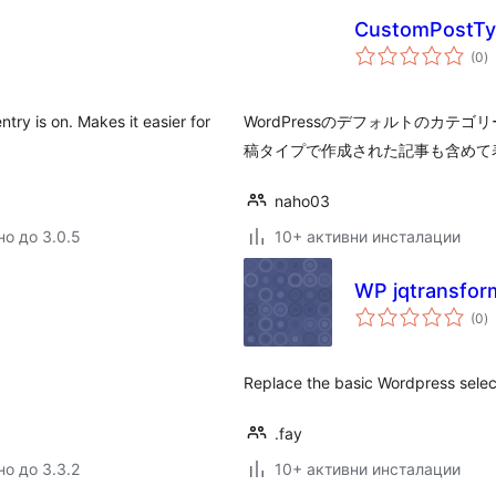
CustomPostTy
о
(0
)
о
try is on. Makes it easier for
WordPressのデフォルトのカ
稿タイプで作成された記事も含めて
naho03
но до 3.0.5
10+ активни инсталации
WP jqtransfor
о
(0
)
о
Replace the basic Wordpress select
.fay
но до 3.3.2
10+ активни инсталации