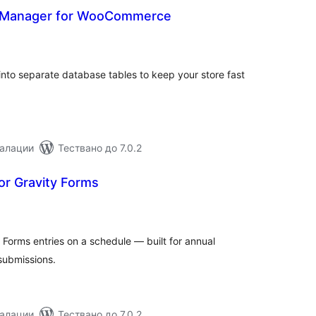
e Manager for WooCommerce
бщо
ценки
to separate database tables to keep your store fast
талации
Тествано до 7.0.2
or Gravity Forms
бщо
ценки
 Forms entries on a schedule — built for annual
 submissions.
талации
Тествано до 7.0.2