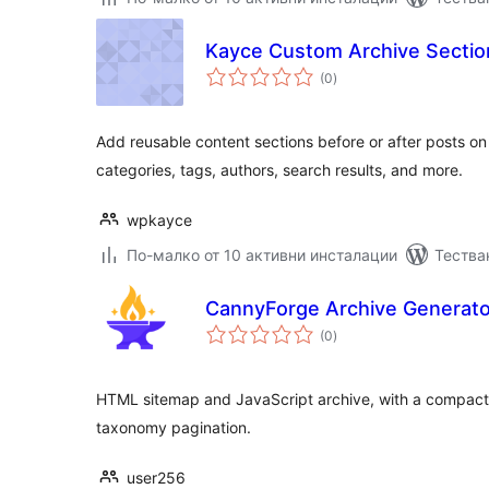
Kayce Custom Archive Sectio
общо
(0
)
оценки
Add reusable content sections before or after posts o
categories, tags, authors, search results, and more.
wpkayce
По-малко от 10 активни инсталации
Тестван
CannyForge Archive Generato
общо
(0
)
оценки
HTML sitemap and JavaScript archive, with a compact 
taxonomy pagination.
user256