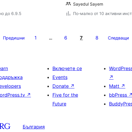
Sayedul Sayem
но до 6.9.5
По-малко от 10 активни инс
1
6
7
8
Предишни
…
Следващи
earn
Включете се
WordPres
оддръжка
Events
↗
evelopers
Donate
↗
Matt
↗
ordPress.tv
↗
Five for the
bbPress
Future
BuddyPre
България