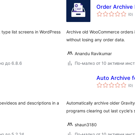
Order Archiv
о
(0
)
о
 type list screens in WordPress
Archive old WooCommerce orders in
without losing any order data.
Anandu Ravikumar
но до 6.8.6
По-малко от 10 активни инс
Auto Archive f
о
(0
)
о
evideos and descriptions in a
Automatically archive older Gravity
programs clearing out last cycle's
shaun3180
но до 5.2.24
По-малко от 10 активни инс