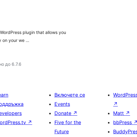
WordPress plugin that allows you
ly on your we …
о до 6.7.6
earn
Включете се
WordPres
оддръжка
Events
↗
evelopers
Donate
↗
Matt
↗
ordPress.tv
↗
Five for the
bbPress
Future
BuddyPre