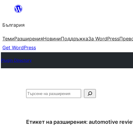
Към
съдържанието
България
Теми
Разширения
Новини
Поддръжка
За WordPress
Прево
Get WordPress
Plugin Directory
Търсене
Етикет на разширения:
automotive revi