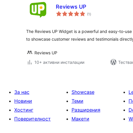
Reviews UP
общо
(1
)
оценки
The Reviews UP Widget is a powerful and easy-to-use 
to showcase customer reviews and testimonials direct
Reviews UP
10+ активни инсталации
Тестван
За нас
Showcase
L
Новини
Теми
П
Хостинг
Разширения
D
Поверителност
Макети
W