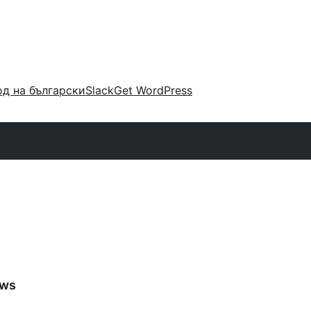
д на български
Slack
Get WordPress
ews