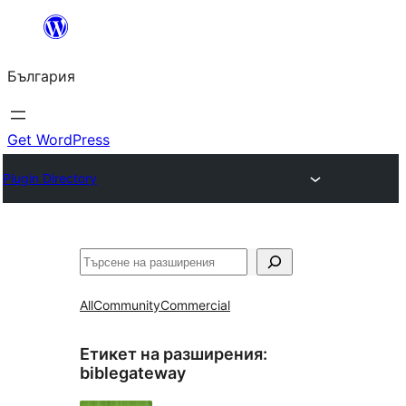
Към
съдържанието
България
Get WordPress
Plugin Directory
Търсене
All
Community
Commercial
Етикет на разширения:
biblegateway