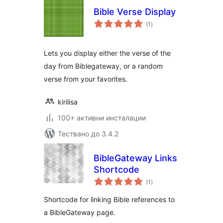
Bible Verse Display
общо
(1
)
оценки
Lets you display either the verse of the
day from Biblegateway, or a random
verse from your favorites.
kirilisa
100+ активни инсталации
Тествано до 3.4.2
BibleGateway Links
Shortcode
общо
(1
)
оценки
Shortcode for linking Bible references to
a BibleGateway page.