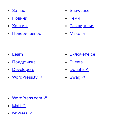
За нас
Showcase
Новини
Теми
Хостинг
Разширения
Поверителност
Макети
Learn
Включете се
Поддръжка
Events
Developers
Donate
↗
WordPress.tv
↗
Swag
↗
WordPress.com
↗
Matt
↗
bbPress
↗