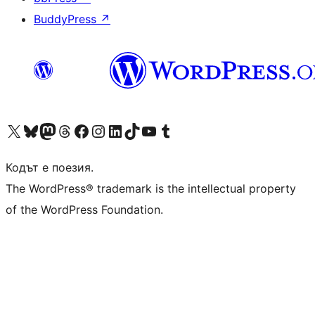
BuddyPress
↗
Visit our X (formerly Twitter) account
Visit our Bluesky account
Visit our Mastodon account
Visit our Threads account
Посетете нашата страница във Facebook
Посетете нашия профил в Instagram
Посетете нашия профил в LinkedIn
Visit our TikTok account
Visit our YouTube channel
Visit our Tumblr account
Кодът е поезия.
The WordPress® trademark is the intellectual property
of the WordPress Foundation.