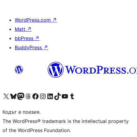
WordPress.com
↗
Matt
↗
bbPress
↗
BuddyPress
↗
Visit our X (formerly Twitter) account
Visit our Bluesky account
Visit our Mastodon account
Visit our Threads account
Посетете нашата страница във Facebook
Посетете нашия профил в Instagram
Посетете нашия профил в LinkedIn
Visit our TikTok account
Visit our YouTube channel
Visit our Tumblr account
Кодът е поезия.
The WordPress® trademark is the intellectual property
of the WordPress Foundation.