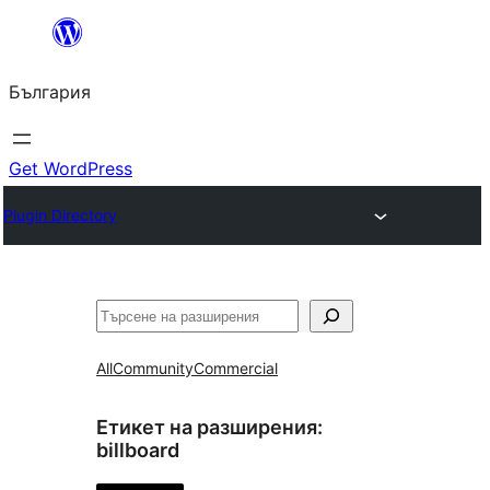
Към
съдържанието
България
Get WordPress
Plugin Directory
Търсене
All
Community
Commercial
Етикет на разширения:
billboard