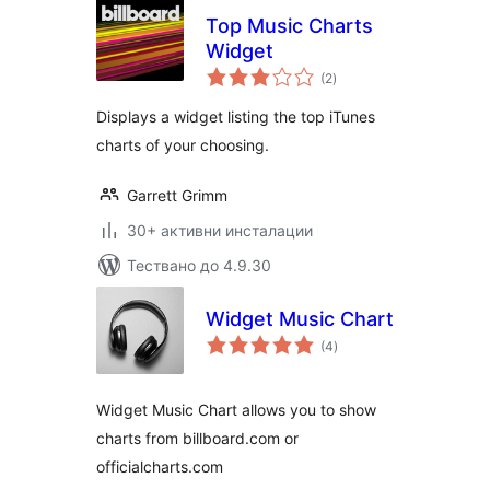
Top Music Charts
Widget
общо
(2
)
оценки
Displays a widget listing the top iTunes
charts of your choosing.
Garrett Grimm
30+ активни инсталации
Тествано до 4.9.30
Widget Music Chart
общо
(4
)
оценки
Widget Music Chart allows you to show
charts from billboard.com or
officialcharts.com