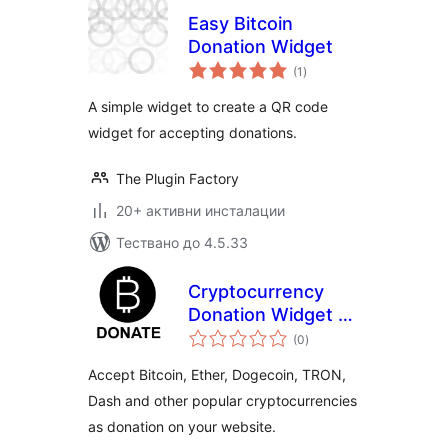
Easy Bitcoin
Donation Widget
общо
(1
)
оценки
A simple widget to create a QR code
widget for accepting donations.
The Plugin Factory
20+ активни инсталации
Тествано до 4.5.33
Cryptocurrency
Donation Widget –
общо
Accept Bitcoin,
(0
)
оценки
Ethereum, and
Accept Bitcoin, Ether, Dogecoin, TRON,
more –
Dash and other popular cryptocurrencies
Bytemart.org
as donation on your website.