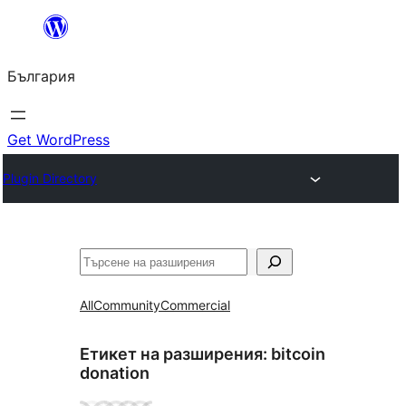
Към
съдържанието
България
Get WordPress
Plugin Directory
Търсене
All
Community
Commercial
Етикет на разширения:
bitcoin
donation