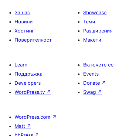
За нас
Showcase
Новини
Теми
Хостинг
Разширения
Поверителност
Макети
Learn
Включете се
Поддръжка
Events
Developers
Donate
↗
WordPress.tv
↗
Swag
↗
WordPress.com
↗
Matt
↗
bbPress
↗