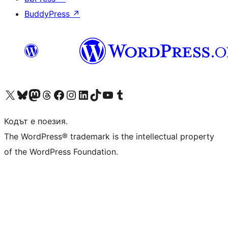
BuddyPress
↗
Visit our X (formerly Twitter) account
Visit our Bluesky account
Visit our Mastodon account
Visit our Threads account
Посетете нашата страница във Facebook
Посетете нашия профил в Instagram
Посетете нашия профил в LinkedIn
Visit our TikTok account
Visit our YouTube channel
Visit our Tumblr account
Кодът е поезия.
The WordPress® trademark is the intellectual property
of the WordPress Foundation.