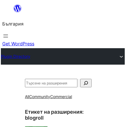
Към
съдържанието
България
Get WordPress
Plugin Directory
Търсене
All
Community
Commercial
Етикет на разширения:
blogroll