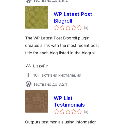
Тествано до 2.9.2
WP Latest Post
Blogroll
общо
(0
)
оценки
The WP Latest Post Blogroll plugin
creates a link with the most recent post
title for each blog listed in the blogroll.
LizzyFin
10+ активни инсталации
Тествано до 3.2.1
WP List
Testimonials
общо
(0
)
оценки
Outputs testimonials using information