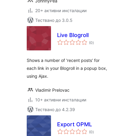
JohnnyPea
20+ активни инсталации
Тествано до 3.0.5
Live Blogroll
общо
(0
)
оценки
Shows a number of 'recent posts' for
each link in your Blogroll in a popup box,
using Ajax.
Vladimir Prelovac
10+ активни инсталации
Тествано до 4.2.39
Export OPML
общо
(0
)
оценки