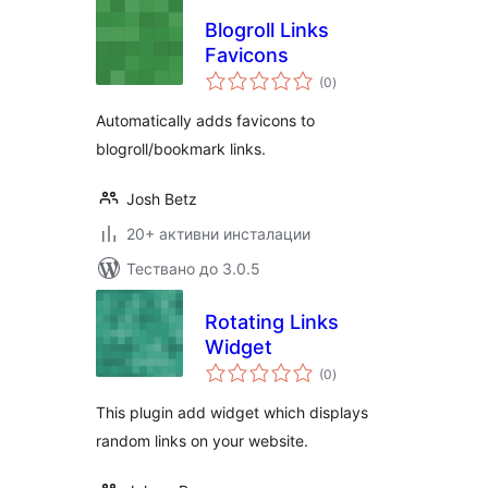
Blogroll Links
Favicons
общо
(0
)
оценки
Automatically adds favicons to
blogroll/bookmark links.
Josh Betz
20+ активни инсталации
Тествано до 3.0.5
Rotating Links
Widget
общо
(0
)
оценки
This plugin add widget which displays
random links on your website.