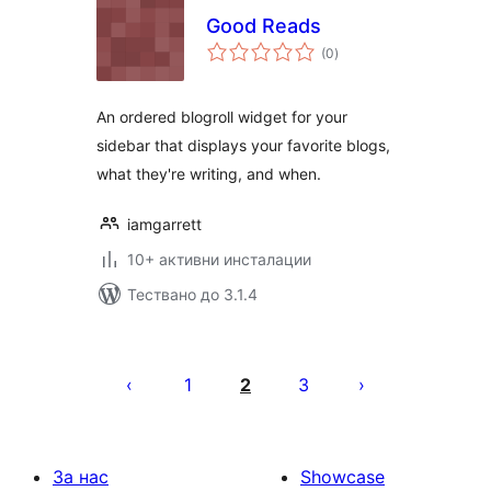
Good Reads
общо
(0
)
оценки
An ordered blogroll widget for your
sidebar that displays your favorite blogs,
what they're writing, and when.
iamgarrett
10+ активни инсталации
Тествано до 3.1.4
Разделяне
на
1
2
3
публикациите
на
страници
За нас
Showcase