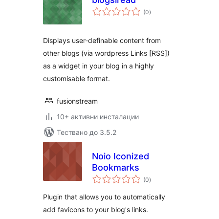
общо
(0
)
оценки
Displays user-definable content from
other blogs (via wordpress Links [RSS])
as a widget in your blog in a highly
customisable format.
fusionstream
10+ активни инсталации
Тествано до 3.5.2
Noio Iconized
Bookmarks
общо
(0
)
оценки
Plugin that allows you to automatically
add favicons to your blog's links.