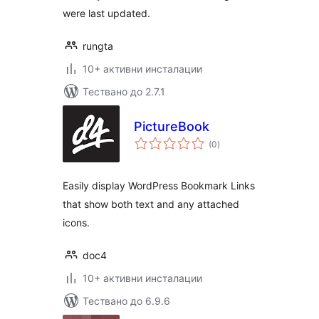
were last updated.
rungta
10+ активни инсталации
Тествано до 2.7.1
PictureBook
общо
(0
)
оценки
Easily display WordPress Bookmark Links
that show both text and any attached
icons.
doc4
10+ активни инсталации
Тествано до 6.9.6