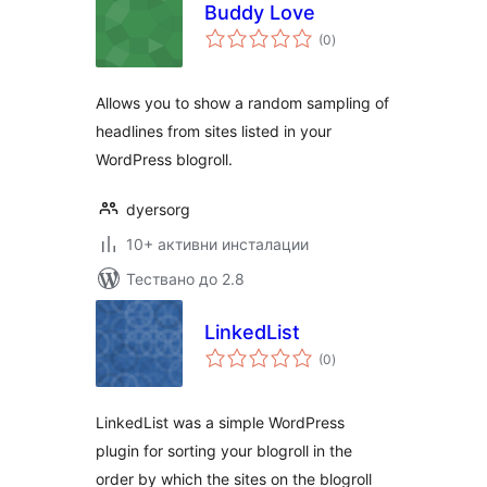
Buddy Love
общо
(0
)
оценки
Allows you to show a random sampling of
headlines from sites listed in your
WordPress blogroll.
dyersorg
10+ активни инсталации
Тествано до 2.8
LinkedList
общо
(0
)
оценки
LinkedList was a simple WordPress
plugin for sorting your blogroll in the
order by which the sites on the blogroll