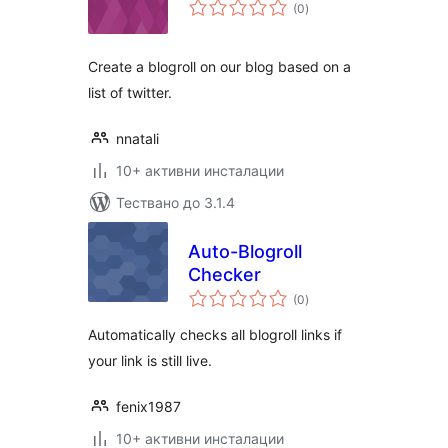
общо
(0
)
оценки
Create a blogroll on our blog based on a
list of twitter.
nnatali
10+ активни инсталации
Тествано до 3.1.4
Auto-Blogroll
Checker
общо
(0
)
оценки
Automatically checks all blogroll links if
your link is still live.
fenix1987
10+ активни инсталации