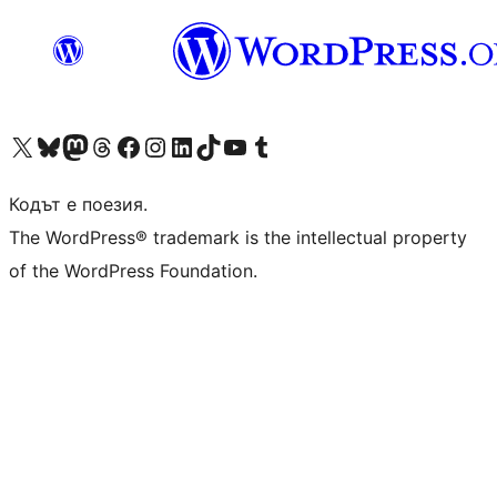
Visit our X (formerly Twitter) account
Visit our Bluesky account
Visit our Mastodon account
Visit our Threads account
Посетете нашата страница във Facebook
Посетете нашия профил в Instagram
Посетете нашия профил в LinkedIn
Visit our TikTok account
Visit our YouTube channel
Visit our Tumblr account
Кодът е поезия.
The WordPress® trademark is the intellectual property
of the WordPress Foundation.