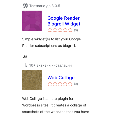
Тествано до 3.0.5
Google Reader
Blogroll Widget
общо
(0
)
оценки
Simple widget(s) to list your Google
Reader subscriptions as blogroll.
10+ активни инсталации
Web Collage
общо
(0
)
оценки
WebCollage is a cute plugin for
Wordpress sites. It creates a collage of
snapshots of the websites that you have