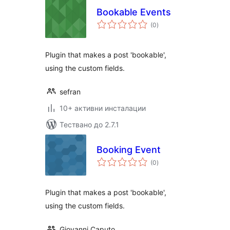
Bookable Events
общо
(0
)
оценки
Plugin that makes a post 'bookable',
using the custom fields.
sefran
10+ активни инсталации
Тествано до 2.7.1
Booking Event
общо
(0
)
оценки
Plugin that makes a post 'bookable',
using the custom fields.
Giovanni Caputo