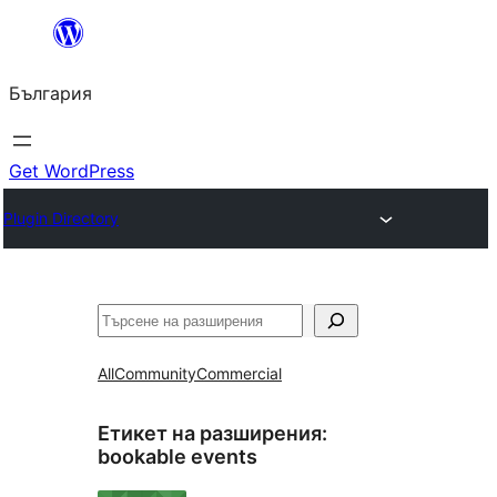
Към
съдържанието
България
Get WordPress
Plugin Directory
Търсене
All
Community
Commercial
Етикет на разширения:
bookable events