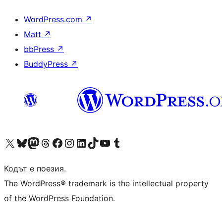
WordPress.com
↗
Matt
↗
bbPress
↗
BuddyPress
↗
Visit our X (formerly Twitter) account
Visit our Bluesky account
Visit our Mastodon account
Visit our Threads account
Посетете нашата страница във Facebook
Посетете нашия профил в Instagram
Посетете нашия профил в LinkedIn
Visit our TikTok account
Visit our YouTube channel
Visit our Tumblr account
Кодът е поезия.
The WordPress® trademark is the intellectual property
of the WordPress Foundation.