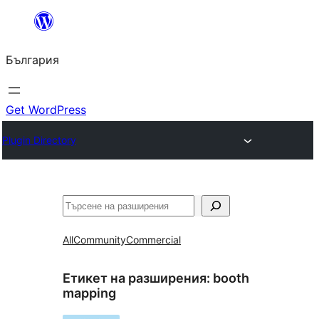
Към
съдържанието
България
Get WordPress
Plugin Directory
Търсене
All
Community
Commercial
Етикет на разширения:
booth
mapping