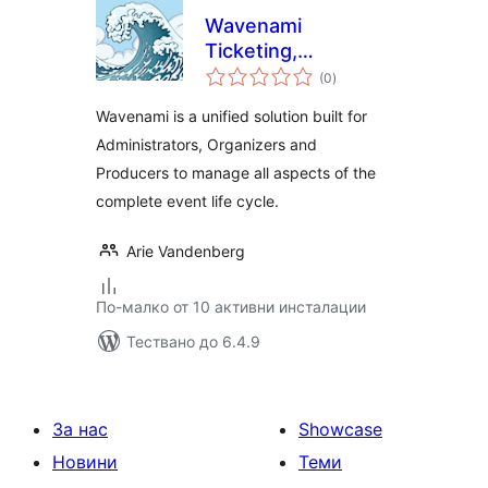
Wavenami
Ticketing,
общо
Symposium
(0
)
оценки
Management,
Wavenami is a unified solution built for
Application Forms &
Administrators, Organizers and
Mapping
Producers to manage all aspects of the
complete event life cycle.
Arie Vandenberg
По-малко от 10 активни инсталации
Тествано до 6.4.9
За нас
Showcase
Новини
Теми