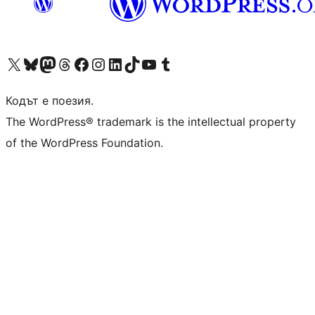
Visit our X (formerly Twitter) account
Visit our Bluesky account
Visit our Mastodon account
Visit our Threads account
Посетете нашата страница във Facebook
Посетете нашия профил в Instagram
Посетете нашия профил в LinkedIn
Visit our TikTok account
Visit our YouTube channel
Visit our Tumblr account
Кодът е поезия.
The WordPress® trademark is the intellectual property
of the WordPress Foundation.