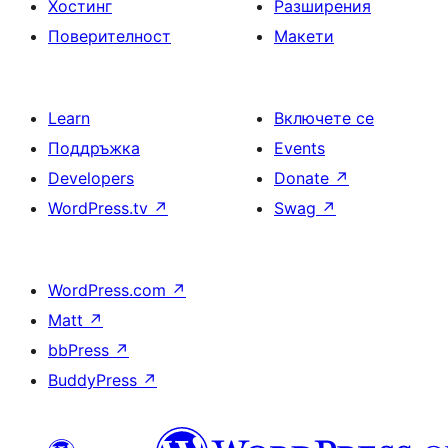
Хостинг
Разширения
Поверителност
Макети
Learn
Включете се
Поддръжка
Events
Developers
Donate
↗
WordPress.tv
↗
Swag
↗
WordPress.com
↗
Matt
↗
bbPress
↗
BuddyPress
↗