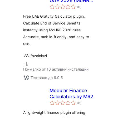
UAE 2026 (MoHRE
общо
Updated)
(0
)
оценки
Free UAE Gratuity Calculator plugin.
Calculate End of Service Benefits
instantly using MoHRE 2026 rules.
Accurate, mobile-friendly, and easy to
use.
fazalniazi
По-малко от 10 активни инсталации
Тествано до 6.9.5
Modular Finance
Calculators by M92
общо
(0
)
оценки
A lightweight finance plugin offering