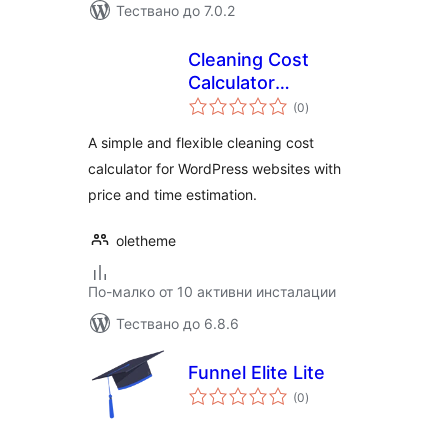
Тествано до 7.0.2
Cleaning Cost
Calculator
общо
Oletheme
(0
)
оценки
A simple and flexible cleaning cost
calculator for WordPress websites with
price and time estimation.
oletheme
По-малко от 10 активни инсталации
Тествано до 6.8.6
Funnel Elite Lite
общо
(0
)
оценки