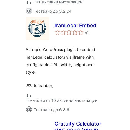
10+ активни инсталации
Тествано до 5.2.24
IranLegal Embed
общо
(0
)
оценки
A simple WordPress plugin to embed
IranLegal calculators via iframe with
configurable URL, width, height and
style.
tehranborj
По-малко от 10 активни инсталации
Тествано до 6.8.6
Gratuity Calculator