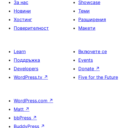
За нас
Showcase
Новини
Теми
Хостинг
Разширения
Поверителност
Макети
Learn
Включете се
Поддръжка
Events
Developers
Donate
↗
WordPress.tv
↗
Five for the Future
WordPress.com
↗
Matt
↗
bbPress
↗
BuddyPress
↗