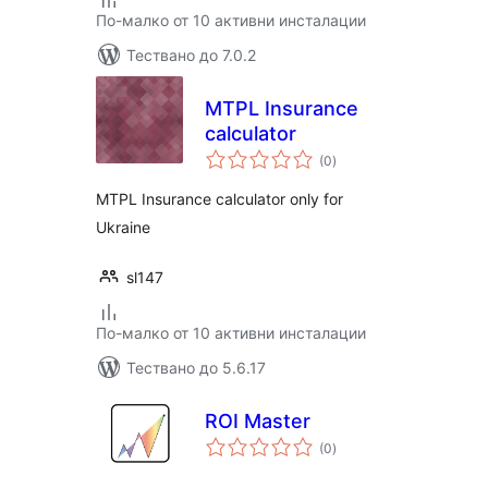
По-малко от 10 активни инсталации
Тествано до 7.0.2
MTPL Insurance
calculator
общо
(0
)
оценки
MTPL Insurance calculator only for
Ukraine
sl147
По-малко от 10 активни инсталации
Тествано до 5.6.17
ROI Master
общо
(0
)
оценки