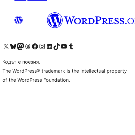
Visit our X (formerly Twitter) account
Visit our Bluesky account
Visit our Mastodon account
Visit our Threads account
Посетете нашата страница във Facebook
Посетете нашия профил в Instagram
Посетете нашия профил в LinkedIn
Visit our TikTok account
Visit our YouTube channel
Visit our Tumblr account
Кодът е поезия.
The WordPress® trademark is the intellectual property
of the WordPress Foundation.