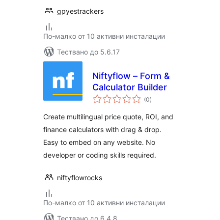
gpyestrackers
По-малко от 10 активни инсталации
Тествано до 5.6.17
Niftyflow – Form &
Calculator Builder
общо
(0
)
оценки
Create multilingual price quote, ROI, and
finance calculators with drag & drop.
Easy to embed on any website. No
developer or coding skills required.
niftyflowrocks
По-малко от 10 активни инсталации
Тествано до 6.4.8