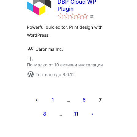
DBP Cloud WP
Plugin
общо
(0
)
оценки
Powerful bulk editor. Print design with
WordPress.
Caronima Inc.
По-малко от 10 активни инсталации
Тествано до 6.0.12
Разделяне
на
1
6
7
…
публикациите
8
11
…
на
страници