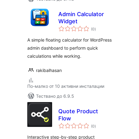
Admin Calculator
Widget
общо
(0
)
оценки
A simple floating calculator for WordPress
admin dashboard to perform quick
calculations while working.
rakibalhasan
По-малко от 10 активни инсталации
Тествано до 6.9.5
Quote Product
Flow
общо
(0
)
оценки
Interactive step-by-step product