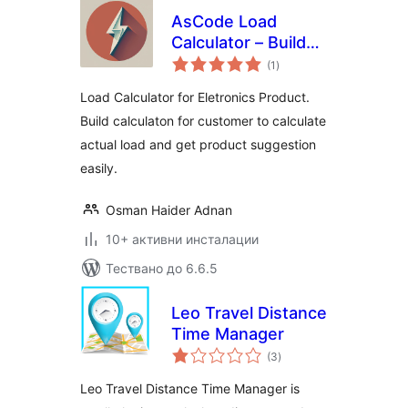
AsCode Load
Calculator – Build
общо
Load Calculator for
(1
)
оценки
Eletronics
Load Calculator for Eletronics Product.
Woocommerce
Build calculaton for customer to calculate
Shop & Help
actual load and get product suggestion
Customer to
Suggest Product
easily.
Osman Haider Adnan
10+ активни инсталации
Тествано до 6.6.5
Leo Travel Distance
Time Manager
общо
(3
)
оценки
Leo Travel Distance Time Manager is