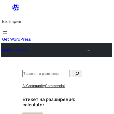
Към
съдържанието
България
Get WordPress
Plugin Directory
Търсене
All
Community
Commercial
Етикет на разширения:
calculator