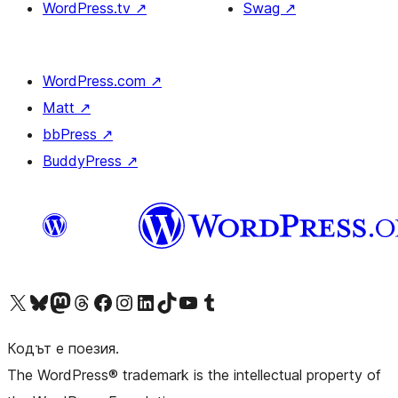
WordPress.tv
↗
Swag
↗
WordPress.com
↗
Matt
↗
bbPress
↗
BuddyPress
↗
Visit our X (formerly Twitter) account
Visit our Bluesky account
Visit our Mastodon account
Visit our Threads account
Посетете нашата страница във Facebook
Посетете нашия профил в Instagram
Посетете нашия профил в LinkedIn
Visit our TikTok account
Visit our YouTube channel
Visit our Tumblr account
Кодът е поезия.
The WordPress® trademark is the intellectual property of