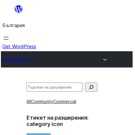
Към
съдържанието
България
Get WordPress
Plugin Directory
Търсене
All
Community
Commercial
Етикет на разширения:
category icon