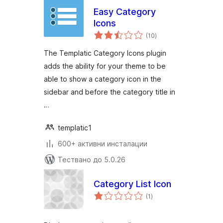
Easy Category
Icons
общо
(10
)
оценки
The Templatic Category Icons plugin
adds the ability for your theme to be
able to show a category icon in the
sidebar and before the category title in
…
templatic1
600+ активни инсталации
Тествано до 5.0.26
Category List Icon
общо
(1
)
оценки