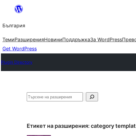
Към
съдържанието
България
Теми
Разширения
Новини
Поддръжка
За WordPress
Прево
Get WordPress
Plugin Directory
Търсене
Етикет на разширения:
category templa