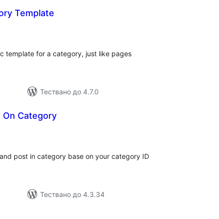
ory Template
бщо
ценки
ic template for a category, just like pages
Тествано до 4.7.0
 On Category
бщо
енки
and post in category base on your category ID
Тествано до 4.3.34