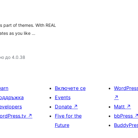
s part of themes. With REAL
tes as you like …
но до 4.0.38
earn
Включете се
WordPres
оддръжка
Events
↗
evelopers
Donate
↗
Matt
↗
ordPress.tv
↗
Five for the
bbPress
Future
BuddyPre