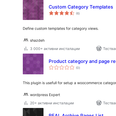
Custom Category Templates
общо
(6
)
оценки
Define custom templates for category views.
shazdeh
3 000+ активни инсталации
Тества
Product category and page re
общо
(0
)
оценки
This plugin is usefull for setup a woocommerce catego
wordpress Expert
20+ активни инсталации
Тества
REAL Archive Pages List