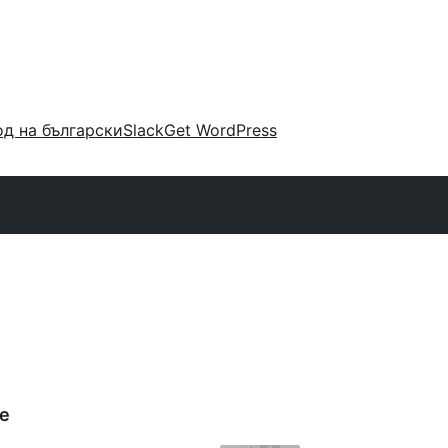
д на български
Slack
Get WordPress
te