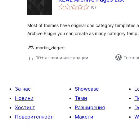
общо
(0
)
оценки
Most of themes have original one category templates a
Archive Plugin you can create as many category templa
martin_ziegert
10+ активни инсталации
Тества
За нас
Showcase
L
Новини
Теми
П
Хостинг
Разширения
D
Поверителност
Макети
W