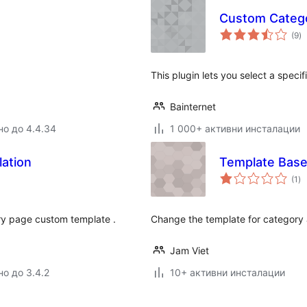
Custom Categ
о
(9
)
о
This plugin lets you select a specif
Bainternet
но до 4.4.34
1 000+ активни инсталации
lation
Template Base
о
(1
)
оц
ry page custom template .
Change the template for category 
Jam Viet
но до 3.4.2
10+ активни инсталации