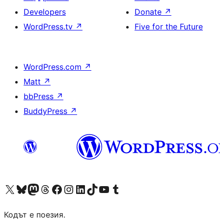
Developers
Donate
↗
WordPress.tv
↗
Five for the Future
WordPress.com
↗
Matt
↗
bbPress
↗
BuddyPress
↗
Visit our X (formerly Twitter) account
Visit our Bluesky account
Visit our Mastodon account
Visit our Threads account
Посетете нашата страница във Facebook
Посетете нашия профил в Instagram
Посетете нашия профил в LinkedIn
Visit our TikTok account
Visit our YouTube channel
Visit our Tumblr account
Кодът е поезия.