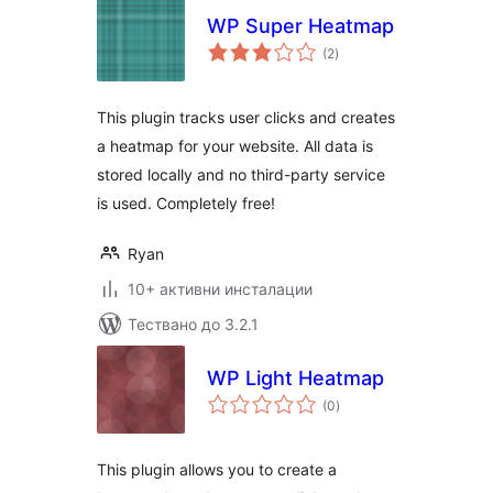
WP Super Heatmap
общо
(2
)
оценки
This plugin tracks user clicks and creates
a heatmap for your website. All data is
stored locally and no third-party service
is used. Completely free!
Ryan
10+ активни инсталации
Тествано до 3.2.1
WP Light Heatmap
общо
(0
)
оценки
This plugin allows you to create a