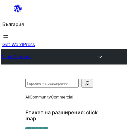
Към
съдържанието
България
Get WordPress
Plugin Directory
Търсене
All
Community
Commercial
Етикет на разширения:
click
map