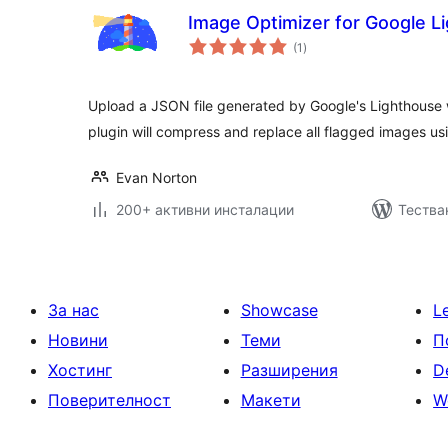
Image Optimizer for Google L
общо
(1
)
оценки
Upload a JSON file generated by Google's Lighthouse w
plugin will compress and replace all flagged images us
Evan Norton
200+ активни инсталации
Тестван
За нас
Showcase
L
Новини
Теми
П
Хостинг
Разширения
D
Поверителност
Макети
W