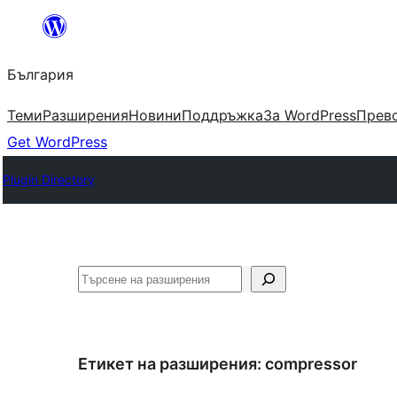
Към
съдържанието
България
Теми
Разширения
Новини
Поддръжка
За WordPress
Прево
Get WordPress
Plugin Directory
Търсене
Етикет на разширения:
compressor