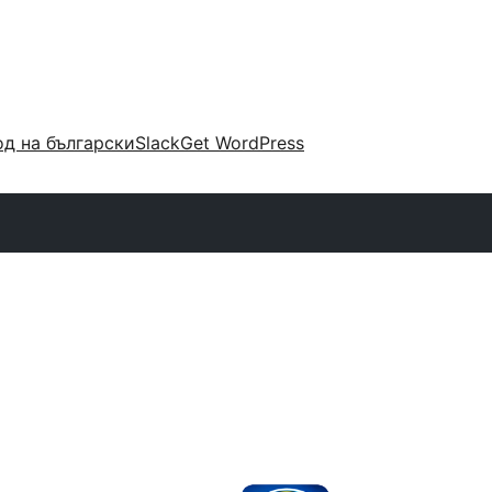
д на български
Slack
Get WordPress