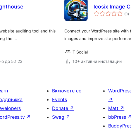
ighthouse
Icosix Image 
о
(0
)
о
ebsite auditing tool and this
Connect your WordPress site with 
ing the …
images and improve site performa
T Social
о до 5.1.23
10+ активни инсталации
earn
Включете се
WordPres
оддръжка
Events
↗
evelopers
Donate
↗
Matt
↗
ordPress.tv
↗
Swag
↗
bbPress
BuddyPre