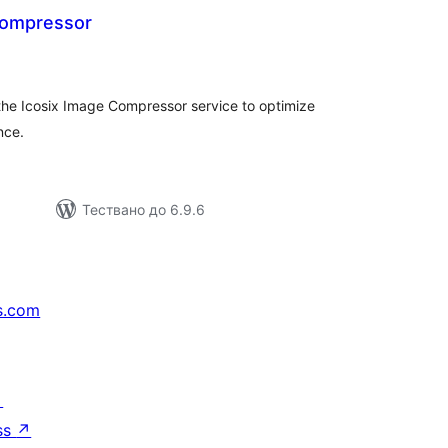
Compressor
бщо
ценки
the Icosix Image Compressor service to optimize
nce.
Тествано до 6.9.6
s.com
↗
ss
↗