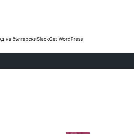
д на български
Slack
Get WordPress