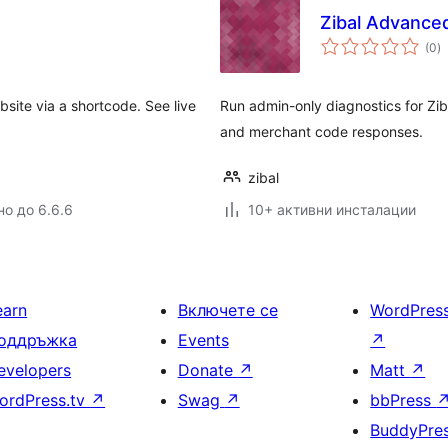
Zibal Advance
о
(0
)
о
site via a shortcode. See live
Run admin-only diagnostics for Zib
and merchant code responses.
zibal
но до 6.6.6
10+ активни инсталации
earn
Включете се
WordPres
оддръжка
Events
↗
evelopers
Donate
↗
Matt
↗
ordPress.tv
↗
Swag
↗
bbPress
BuddyPre