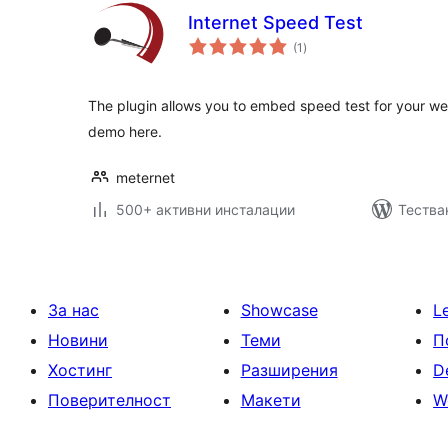
Internet Speed Test
общо
(1
)
оценки
The plugin allows you to embed speed test for your web
demo here.
meternet
500+ активни инсталации
Тества
За нас
Showcase
L
Новини
Теми
П
Хостинг
Разширения
D
Поверителност
Макети
W