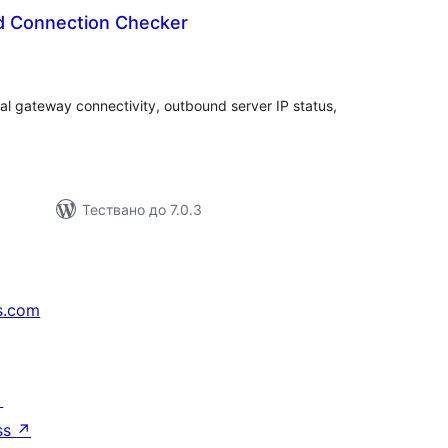
d Connection Checker
бщо
ценки
al gateway connectivity, outbound server IP status,
Тествано до 7.0.3
s.com
↗
ss
↗